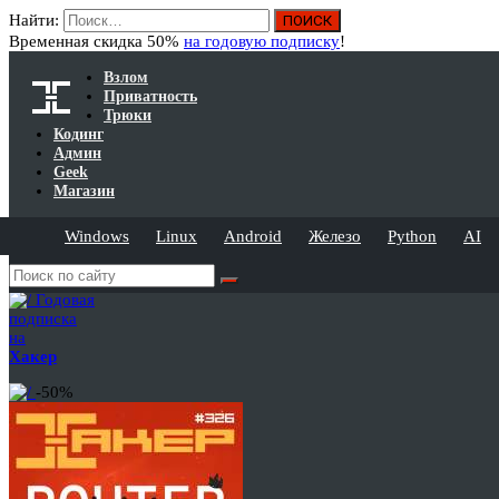
Найти:
Временная скидка 50%
на годовую подписку
!
Взлом
Приватность
Трюки
Кодинг
Админ
Geek
Магазин
Windows
Linux
Android
Железо
Python
AI
Годовая
подписка
на
Хакер
-50%