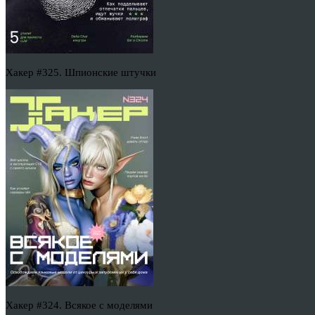
Хакер #325. Шпионские штучки
Хакер #324. Всякое с моделями