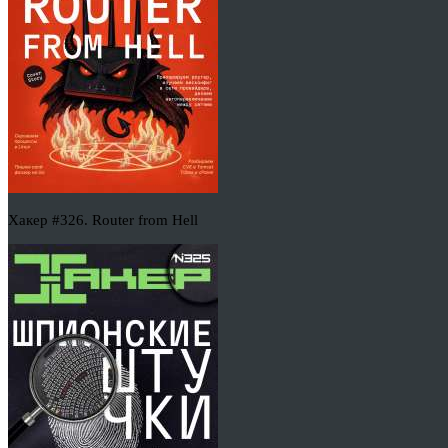
Хакер #326. Router from Hell