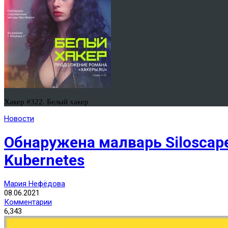
Хакер #322. Белый хакер
Новости
Обнаружена малварь Siloscape
Kubernetes
Мария Нефёдова
08.06.2021
Комментарии
6,343