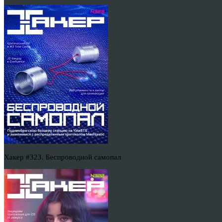
Хакер #323. Беспроводной самопал