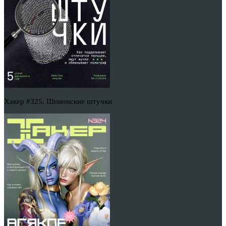
Хакер #325. Шпионские штучки