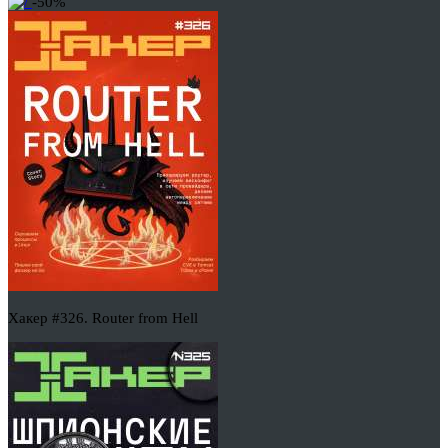
-50%
Хакер #326. Router from Hell