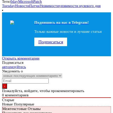
Теги:
0day
Microsoft
Patch
Tuesday
Новости
Патчи
Уязвимости
уязвимости нулевого дня
Подпишись на наc в Telegram!
Только важные новости и лучшие статьи
Подписаться
Открыть комментарии
Подписаться
авторизуйтесь
Уведомить о
Пожалуйста, войдите, чтобы прокомментировать
0
комментариев
Старые
Новые
Популярные
Межтекстовые Отзывы