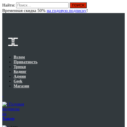
Найти:
Вход
Временная скидка 50%
на годовую подписку
!
Взлом
Приватность
Трюки
Кодинг
Админ
Geek
Магазин
Годовая
подписка
на
Хакер