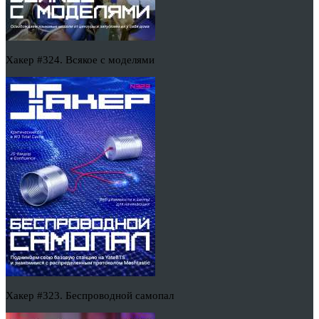
Хакер #324. Всякое с моделями
Хакер #323. Беспроводной самопал