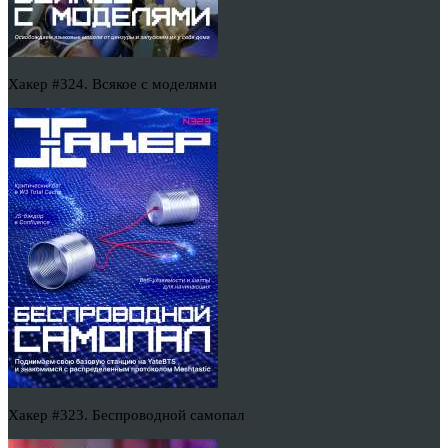
Хакер #324. Всякое с моделями
Хакер #323. Беспроводной самопал