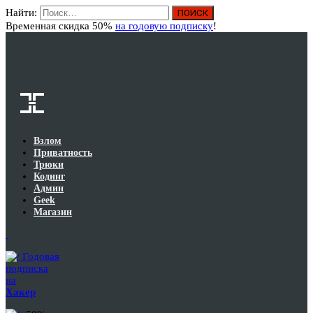
Найти:
Вход
Временная скидка 50%
на годовую подписку
!
Взлом
Приватность
Трюки
Кодинг
Админ
Geek
Магазин
Годовая
подписка
на
Хакер