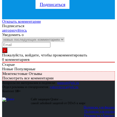
Подписаться
Открыть комментарии
Подписаться
авторизуйтесь
Уведомить о
Пожалуйста, войдите, чтобы прокомментировать
0
комментариев
Старые
Новые
Популярные
Межтекстовые Отзывы
Посмотреть все комментарии
Вопросы по материалам и подписке:
support@glc.ru
Отдел рекламы и спецпроектов:
yakovleva.a@glc.ru
Контент
18+
Сайт защищен Qrator —
самой забойной защитой от DDoS в мире
Подписка для физлиц
Подписка для юрлиц
Реклама на «Хакере»