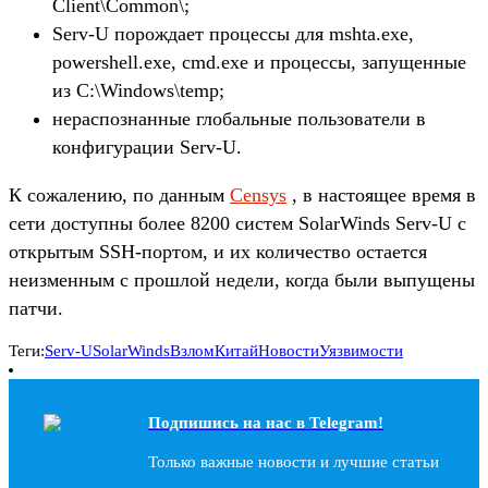
Client\Common\;
Serv-U порождает процессы для mshta.exe,
powershell.exe, cmd.exe и процессы, запущенные
из C:\Windows\temp;
нераспознанные глобальные пользователи в
конфигурации Serv-U.
К сожалению, по данным
Censys
, в настоящее время в
сети доступны более 8200 систем SolarWinds Serv-U с
открытым SSH-портом, и их количество остается
неизменным с прошлой недели, когда были выпущены
патчи.
Теги:
Serv-U
SolarWinds
Взлом
Китай
Новости
Уязвимости
Подпишись на наc в Telegram!
Только важные новости и лучшие статьи