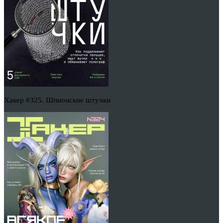
Хакер #325. Шпионские штучки