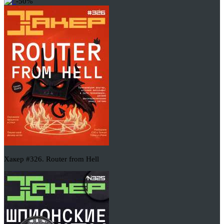
-50%
Хакер #326. Router from Hell