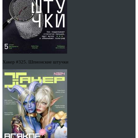
Хакер #325. Шпионские штучки