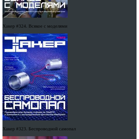
Хакер #324. Всякое с моделями
Хакер #323. Беспроводной самопал