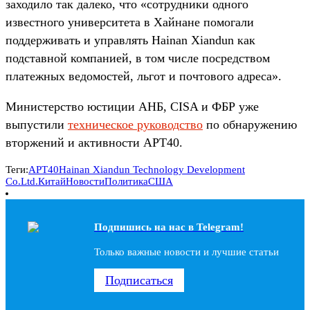
заходило так далеко, что «сотрудники одного
известного университета в Хайнане помогали
поддерживать и управлять Hainan Xiandun как
подставной компанией, в том числе посредством
платежных ведомостей, льгот и почтового адреса».
Министерство юстиции АНБ, CISA и ФБР уже
выпустили
техническое руководство
по обнаружению
вторжений и активности APT40.
Теги:
APT40
Hainan Xiandun Technology Development
Co.
Ltd.
Китай
Новости
Политика
США
Подпишись на наc в Telegram!
Только важные новости и лучшие статьи
Подписаться