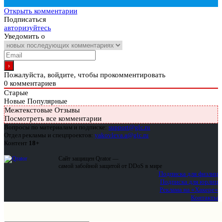
Открыть комментарии
Подписаться
авторизуйтесь
Уведомить о
Пожалуйста, войдите, чтобы прокомментировать
0
комментариев
Старые
Новые
Популярные
Межтекстовые Отзывы
Посмотреть все комментарии
Вопросы по материалам и подписке:
support@glc.ru
Отдел рекламы и спецпроектов:
yakovleva.a@glc.ru
Контент
18+
Сайт защищен Qrator —
самой забойной защитой от DDoS в мире
Подписка для физлиц
Подписка для юрлиц
Реклама на «Хакере»
Контакты