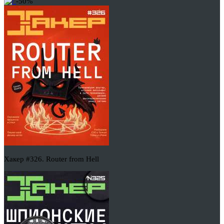
-50%
Хакер #326. Router from Hell