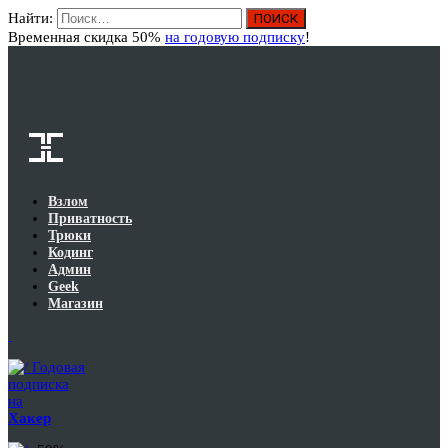
Найти:
Вход
Временная скидка 50%
на годовую подписку
!
Взлом
Приватность
Трюки
Кодинг
Админ
Geek
Магазин
Годовая
подписка
на
Хакер