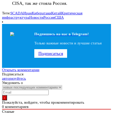
CISA, так же стояла Россия.
Теги:
SCADA
Иран
Кибератаки
Китай
Критическая
инфраструктура
Новости
Россия
США
Подпишись на наc в Telegram!
Только важные новости и лучшие статьи
Подписаться
Открыть комментарии
Подписаться
авторизуйтесь
Уведомить о
Пожалуйста, войдите, чтобы прокомментировать
0
комментариев
Старые