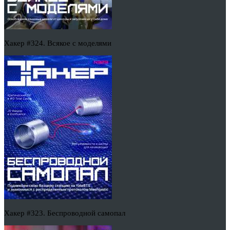
Хакер #324. Всякое с моделями
Хакер #323. Беспроводной самопал