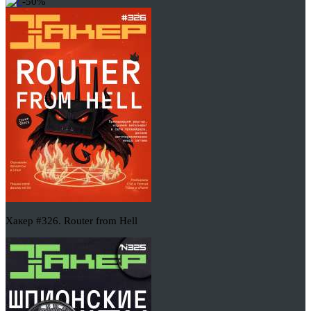
-50%
Хакер #326. Router from Hell