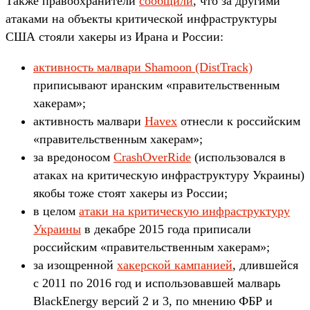
Также правоохранители
сообщили
, что за другими
атаками на объекты критической инфраструктуры
США стояли хакеры из Ирана и России:
активность малвари Shamoon (DistTrack)
приписывают иранским «правительственным
хакерам»;
активность малвари
Havex
отнесли к российским
«правительственным хакерам»;
за вредоносом
CrashOverRide
(использовался в
атаках на критическую инфраструктуру Украины)
якобы тоже стоят хакеры из России;
в целом
атаки на критическую инфраструктуру
Украины
в декабре 2015 года приписали
российским «правительственным хакерам»;
за изощренной
хакерской кампанией
, длившейся
с 2011 по 2016 год и использовавшей малварь
BlackEnergy версий 2 и 3, по мнению ФБР и