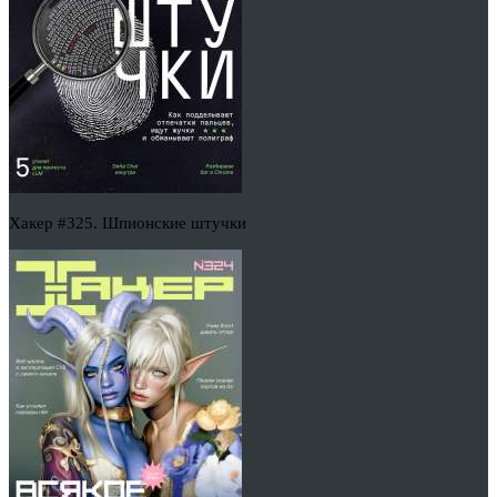
Хакер #325. Шпионские штучки