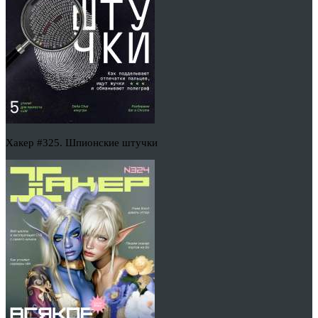
Хакер #325. Шпионские штучки