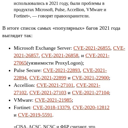
использовались в 2021 году, были проблемы в
продуктах Microsoft, Pulse, Accellion, VMware и
Fortinet», — говорят правоохранители.
В итоге список самых «популярных» багов 2021 года
выглядит так:
Microsoft Exchange Server:
CVE-2021-26855
,
CVE-
2021-26857
,
CVE-2021-26858
, и
CVE-2021-
27065
(уязвимости ProxyLogon);
Pulse Secure:
CVE-2021-22893
,
CVE-2021-
22894
,
CVE-2021-22899
и
CVE-2021-22900
;
Accellion:
CVE-2021-27101
,
CVE-2021-
27102
,
CVE-2021-27103
и
CVE-2021-27104
;
VMware:
CVE-2021-21985
;
Fortinet:
CVE-2018-13379
,
CVE-2020-12812
и
CVE-2019-5591
.
«CISA, ACSC, NCSC и ФБР считают, что