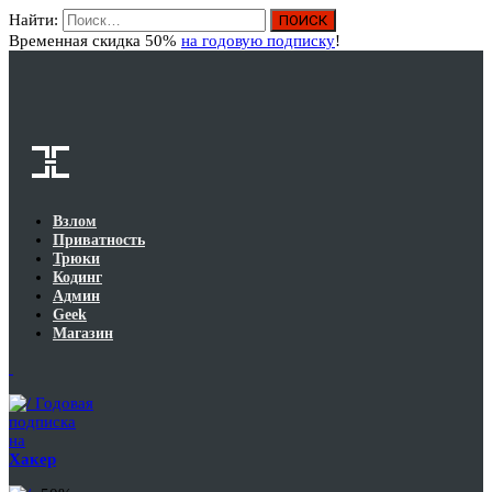
Найти:
Вход
Временная скидка 50%
на годовую подписку
!
Взлом
Приватность
Трюки
Кодинг
Админ
Geek
Магазин
Годовая
подписка
на
Хакер