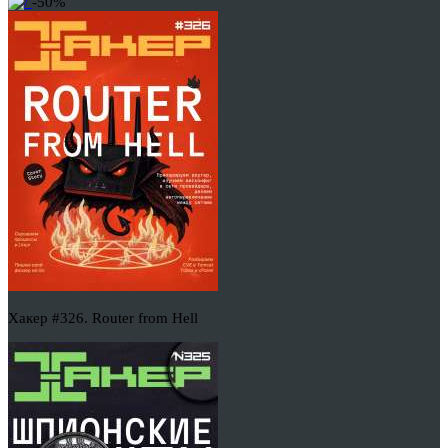
-50%
Хакер #326. Router from Hell