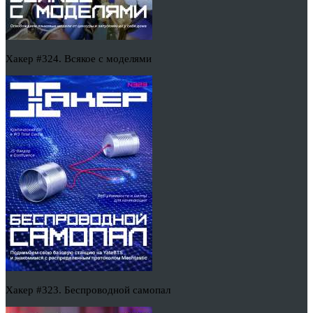
Хакер #324. Всякое с моделями
Хакер #323. Беспроводной самопал