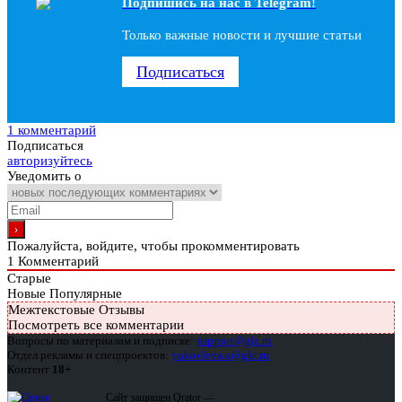
Подпишись на наc в Telegram!
Только важные новости и лучшие статьи
Подписаться
1 комментарий
Подписаться
авторизуйтесь
Уведомить о
Пожалуйста, войдите, чтобы прокомментировать
1
Комментарий
Старые
Новые
Популярные
Межтекстовые Отзывы
Посмотреть все комментарии
Вопросы по материалам и подписке:
support@glc.ru
Отдел рекламы и спецпроектов:
yakovleva.a@glc.ru
Контент
18+
Сайт защищен Qrator —