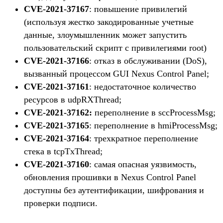
CVE-2021-37167
: повышение привилегий
(используя жестко закодированные учетные
данные, злоумышленник может запустить
пользовательский скрипт с привилегиями root)
CVE-2021-37166
: отказ в обслуживании (DoS),
вызванный процессом GUI Nexus Control Panel;
CVE-2021-37161
: недостаточное количество
ресурсов в udpRXThread;
CVE-2021-37162:
переполнение в sccProcessMsg;
CVE-2021-37165
: переполнение в hmiProcessMsg;
CVE-2021-37164
: трехкратное переполнение
стека в tcpTxThread;
CVE-2021-37160
: самая опасная уязвимость,
обновления прошивки в Nexus Control Panel
доступны без аутентификации, шифрования и
проверки подписи.