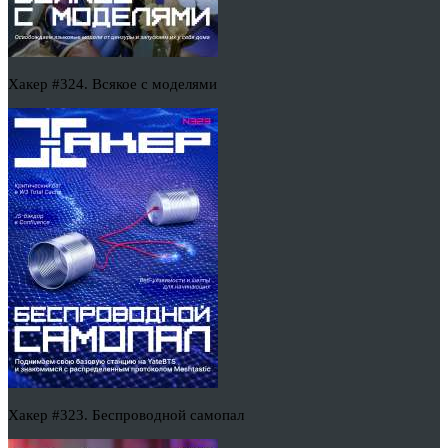
Хакер #324. Всякое с моделями
Хакер #323. Беспроводной самопал