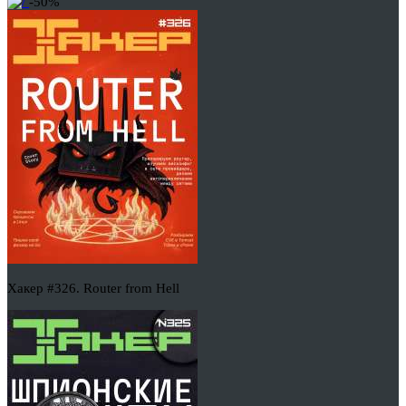
-50%
Хакер #326. Router from Hell