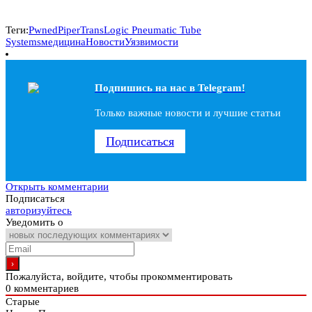
Теги:
PwnedPiper
TransLogic Pneumatic Tube
Systems
медицина
Новости
Уязвимости
Подпишись на наc в Telegram!
Только важные новости и лучшие статьи
Подписаться
Открыть комментарии
Подписаться
авторизуйтесь
Уведомить о
Пожалуйста, войдите, чтобы прокомментировать
0
комментариев
Старые