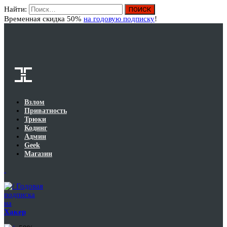
Найти:
Вход
Временная скидка 50%
на годовую подписку
!
Взлом
Приватность
Трюки
Кодинг
Админ
Geek
Магазин
Годовая
подписка
на
Хакер