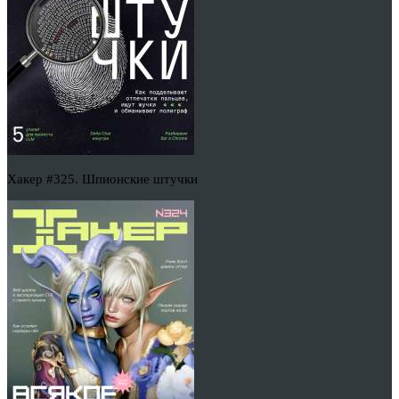
Хакер #325. Шпионские штучки