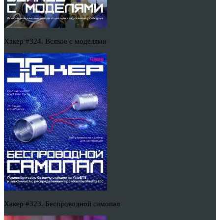
Хакер #324. Всякое с моделями
Хакер #323. Беспроводной самопал