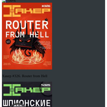
-50%
Хакер #326. Router from Hell