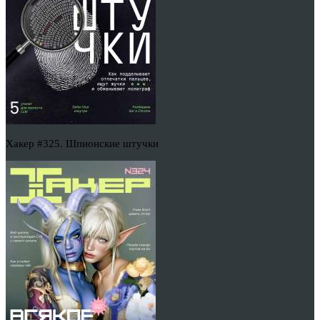
Хакер #325. Шпионские штучки