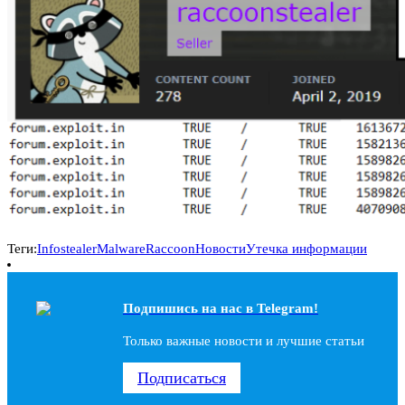
Теги:
Infostealer
Malware
Raccoon
Новости
Утечка информации
Подпишись на наc в Telegram!
Только важные новости и лучшие статьи
Подписаться