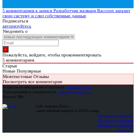
5 комментариев
к записи Разработчик малвари Raccoon заразил
свою систему и слил собственные данные
Подписаться
авторизуйтесь
Уведомить о
Пожалуйста, войдите, чтобы прокомментировать
5
комментариев
Старые
Новые
Популярные
Межтекстовые Отзывы
Посмотреть все комментарии
Вопросы по материалам и подписке:
support@glc.ru
Отдел рекламы и спецпроектов:
yakovleva.a@glc.ru
Контент
18+
Сайт защищен Qrator —
самой забойной защитой от DDoS в мире
Подписка для физлиц
Подписка для юрлиц
Реклама на «Хакере»
Контакты