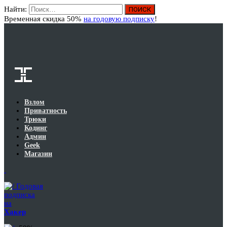
Найти:
Вход
Временная скидка 50%
на годовую подписку
!
Взлом
Приватность
Трюки
Кодинг
Админ
Geek
Магазин
Годовая
подписка
на
Хакер