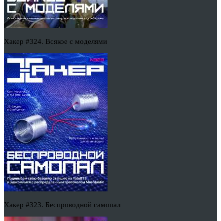
Хакер #324. Всякое с моделями
Хакер #323. Беспроводной самопал