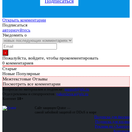
Подписаться
Открыть комментарии
Подписаться
авторизуйтесь
Уведомить о
Пожалуйста, войдите, чтобы прокомментировать
0
комментариев
Старые
Новые
Популярные
Межтекстовые Отзывы
Посмотреть все комментарии
Вопросы по материалам и подписке:
support@glc.ru
Отдел рекламы и спецпроектов:
yakovleva.a@glc.ru
Контент
18+
Сайт защищен Qrator —
самой забойной защитой от DDoS в мире
Подписка для физлиц
Подписка для юрлиц
Реклама на «Хакере»
Контакты