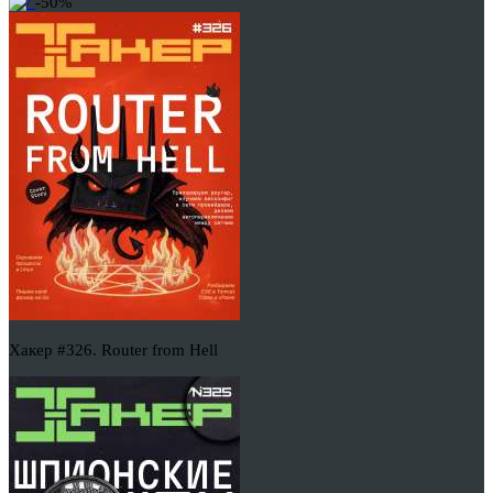
-50%
Хакер #326. Router from Hell