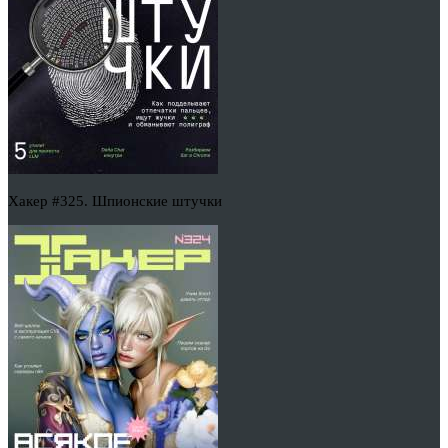
Хакер #325. Шпионские штучки