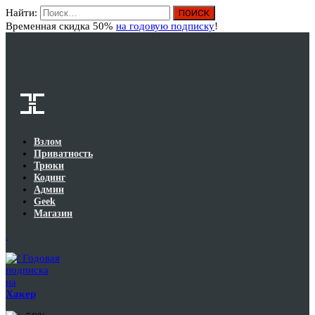
Найти:
Вход
Временная скидка 50%
на годовую подписку
!
Взлом
Приватность
Трюки
Кодинг
Админ
Geek
Магазин
Годовая
подписка
на
Хакер