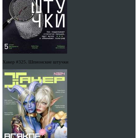
Хакер #325. Шпионские штучки