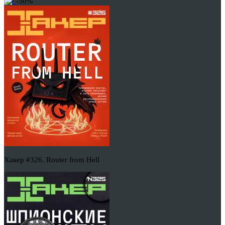
-50%
Хакер #326. Router from Hell