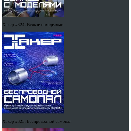
Хакер #324. Всякое с моделями
Хакер #323. Беспроводной самопал