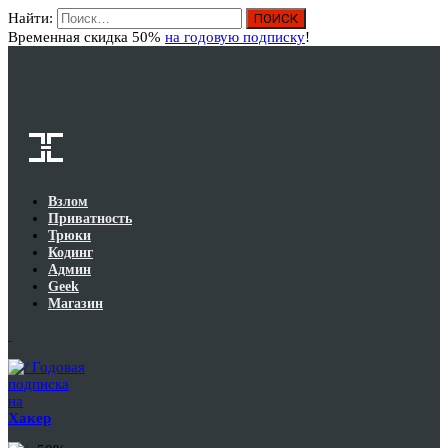
Найти:
Вход
Временная скидка 50%
на годовую подписку
!
Взлом
Приватность
Трюки
Кодинг
Админ
Geek
Магазин
Годовая
подписка
на
Хакер