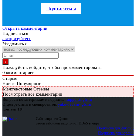
Подписаться
Открыть комментарии
Подписаться
авторизуйтесь
Уведомить о
Пожалуйста, войдите, чтобы прокомментировать
0
комментариев
Старые
Новые
Популярные
Межтекстовые Отзывы
Посмотреть все комментарии
Вопросы по материалам и подписке:
support@glc.ru
Отдел рекламы и спецпроектов:
yakovleva.a@glc.ru
Контент
18+
Сайт защищен Qrator —
самой забойной защитой от DDoS в мире
Подписка для физлиц
Подписка для юрлиц