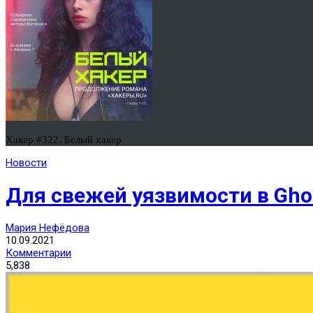
Хакер #322. Белый хакер
Новости
Для свежей уязвимости в Gho
Мария Нефёдова
10.09.2021
Комментарии
5,838