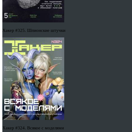
Хакер #325. Шпионские штучки
Хакер #324. Всякое с моделями