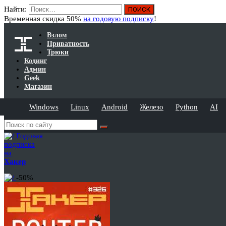
Найти:
Временная скидка 50%
на годовую подписку
!
Взлом
Приватность
Трюки
Кодинг
Админ
Geek
Магазин
Windows
Linux
Android
Железо
Python
AI
Годовая
подписка
на
Хакер
-50%