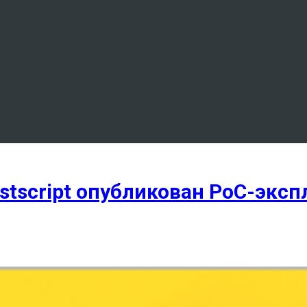
stscript опубликован PoC-эксп