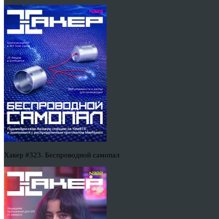
Хакер #323. Беспроводной самопал