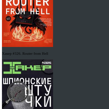
Хакер #326. Router from Hell