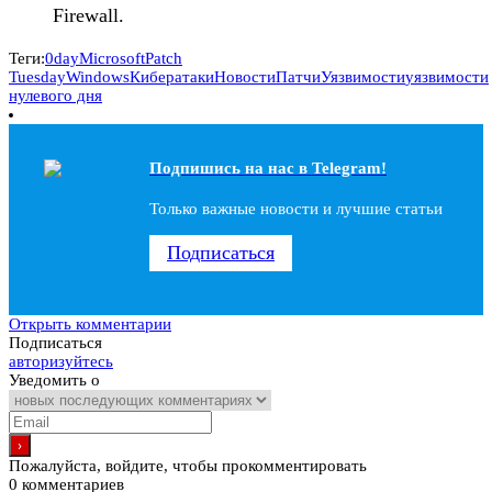
Firewall.
Теги:
0day
Microsoft
Patch
Tuesday
Windows
Кибератаки
Новости
Патчи
Уязвимости
уязвимости
нулевого дня
Подпишись на наc в Telegram!
Только важные новости и лучшие статьи
Подписаться
Открыть комментарии
Подписаться
авторизуйтесь
Уведомить о
Пожалуйста, войдите, чтобы прокомментировать
0
комментариев