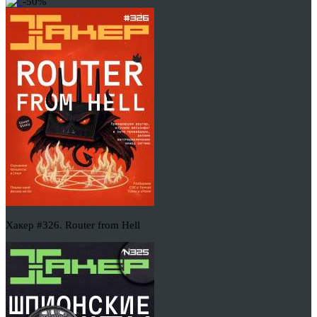
-50%
Хакер #326. Router from Hell