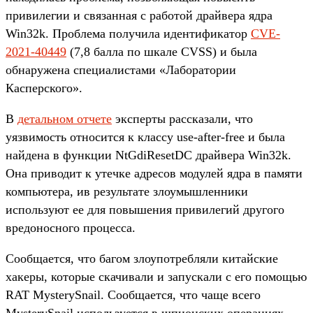
привилегии и связанная с работой драйвера ядра
Win32k. Проблема получила идентификатор
CVE-
2021-40449
(7,8 балла по шкале CVSS) и была
обнаружена специалистами «Лаборатории
Касперского».
В
детальном отчете
эксперты рассказали, что
уязвимость относится к классу use-after-free и была
найдена в функции NtGdiResetDC драйвера Win32k.
Она приводит к утечке адресов модулей ядра в памяти
компьютера, ив результате злоумышленники
используют ее для повышения привилегий другого
вредоносного процесса.
Сообщается, что багом злоупотребляли китайские
хакеры, которые скачивали и запускали с его помощью
RAT MysterySnail. Сообщается, что чаще всего
MysterySnail используется в шпионских операциях