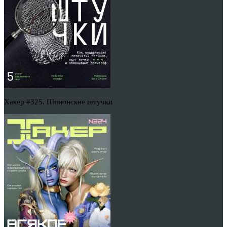
Хакер #325. Шпионские штучки