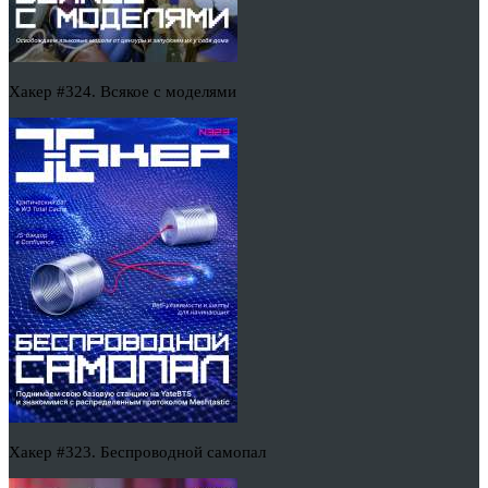
Хакер #324. Всякое с моделями
Хакер #323. Беспроводной самопал