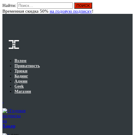
Найти:
Вход
Временная скидка 50%
на годовую подписку
!
Взлом
Приватность
Трюки
Кодинг
Админ
Geek
Магазин
Годовая
подписка
на
Хакер