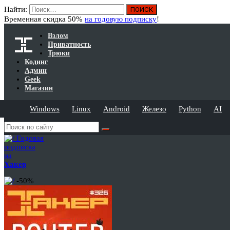
Найти:
Временная скидка 50%
на годовую подписку
!
Взлом
Приватность
Трюки
Кодинг
Админ
Geek
Магазин
Windows
Linux
Android
Железо
Python
AI
Годовая
подписка
на
Хакер
-50%