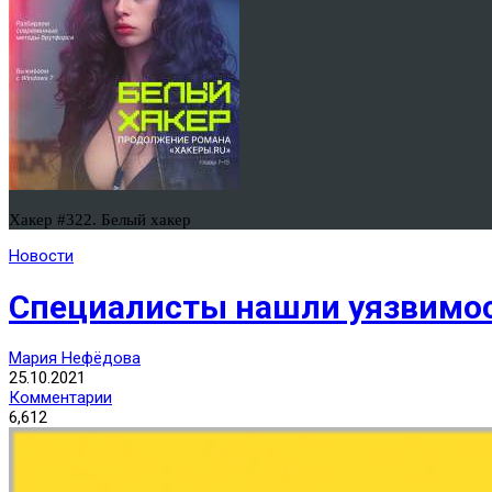
Хакер #322. Белый хакер
Новости
Специалисты нашли уязвимост
Мария Нефёдова
25.10.2021
Комментарии
6,612