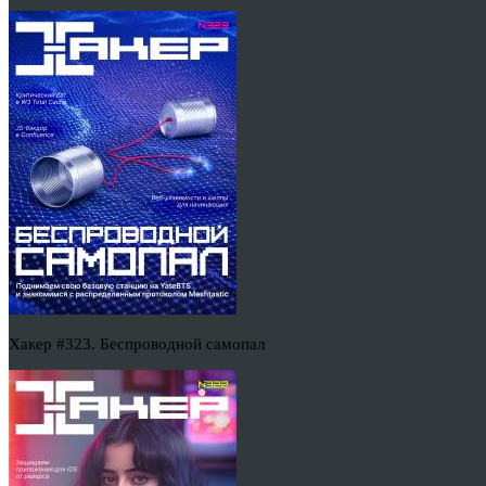
Хакер #323. Беспроводной самопал