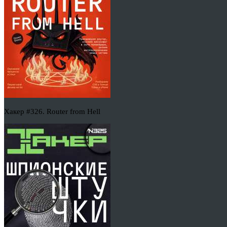
Хакер #326. Router from Hell