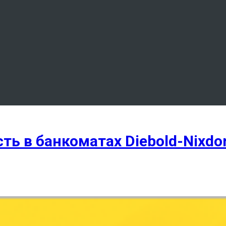
ь в банкоматах Diebold-Nixdo