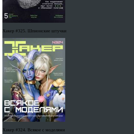
Хакер #325. Шпионские штучки
Хакер #324. Всякое с моделями