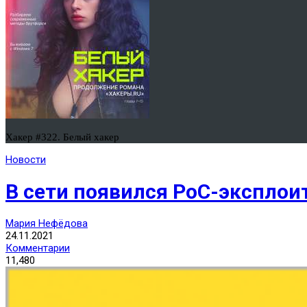
Хакер #322. Белый хакер
Новости
В сети появился PoC-эксплоит
Мария Нефёдова
24.11.2021
Комментарии
11,480