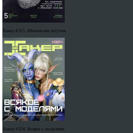
Хакер #325. Шпионские штучки
Хакер #324. Всякое с моделями