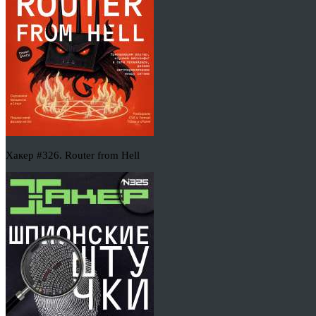
Хакер #326. Router from Hell