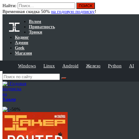
Найти:
Временная скидка 50%
на годовую подписку
!
Взлом
Приватность
Трюки
Кодинг
Админ
Geek
Магазин
Windows
Linux
Android
Железо
Python
AI
Годовая
подписка
на
Хакер
-50%