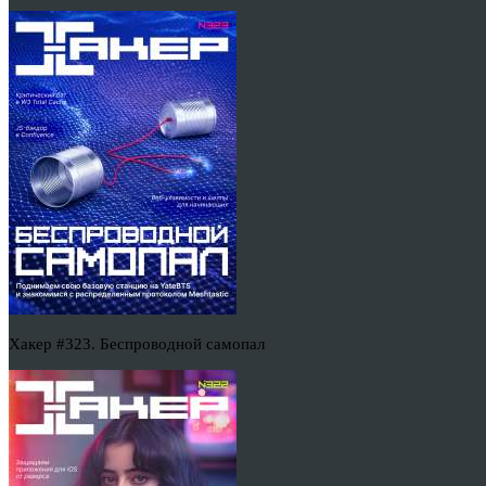
Хакер #323. Беспроводной самопал