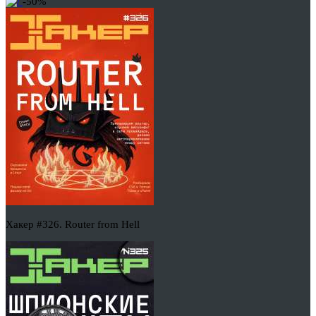
-50%
Хакер #326. Router from Hell