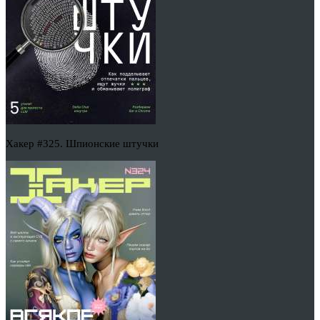
Хакер #325. Шпионские штучки