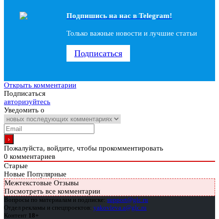
Подпишись на наc в Telegram!
Только важные новости и лучшие статьи
Подписаться
Открыть комментарии
Подписаться
авторизуйтесь
Уведомить о
Пожалуйста, войдите, чтобы прокомментировать
0
комментариев
Старые
Новые
Популярные
Межтекстовые Отзывы
Посмотреть все комментарии
Вопросы по материалам и подписке:
support@glc.ru
Отдел рекламы и спецпроектов:
yakovleva.a@glc.ru
Контент
18+