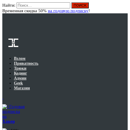
Найти:
Вход
Временная скидка 50%
на годовую подписку
!
Взлом
Приватность
Трюки
Кодинг
Админ
Geek
Магазин
Годовая
подписка
на
Хакер