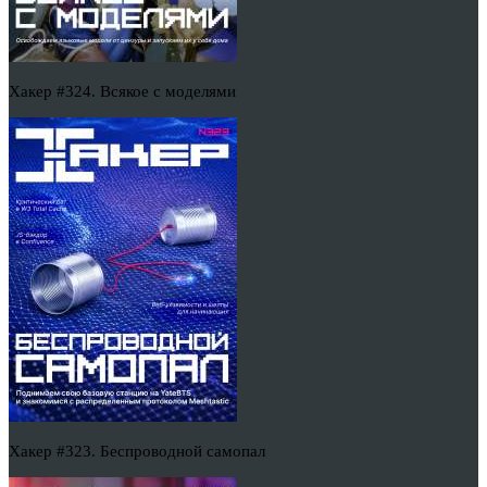
Хакер #324. Всякое с моделями
Хакер #323. Беспроводной самопал