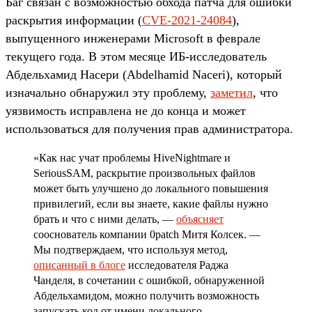
Баг связан с возможностью обхода патча для ошибки
раскрытия информации (
CVE-2021-24084
),
выпущенного инженерами Microsoft в феврале
текущего года. В этом месяце ИБ-исследователь
Абдельхамид Насери (Abdelhamid Naceri), который
изначально обнаружил эту проблему,
заметил
, что
уязвимость исправлена не до конца и может
использоваться для получения прав администратора.
«Как нас учат проблемы HiveNightmare и
SeriousSAM, раскрытие произвольных файлов
может быть улучшено до локального повышения
привилегий, если вы знаете, какие файлы нужно
брать и что с ними делать, —
объясняет
сооснователь компании 0patch Митя Колсек. —
Мы подтверждаем, что используя метод,
описанный в блоге
исследователя Раджа
Чанделя, в сочетании с ошибкой, обнаруженной
Абдельхамидом, можно получить возможность
запускать код от имени локального