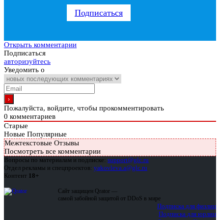
Подписаться
Открыть комментарии
Подписаться
авторизуйтесь
Уведомить о
Пожалуйста, войдите, чтобы прокомментировать
0
комментариев
Старые
Новые
Популярные
Межтекстовые Отзывы
Посмотреть все комментарии
Вопросы по материалам и подписке:
support@glc.ru
Отдел рекламы и спецпроектов:
yakovleva.a@glc.ru
Контент
18+
Сайт защищен Qrator —
самой забойной защитой от DDoS в мире
Подписка для физлиц
Подписка для юрлиц