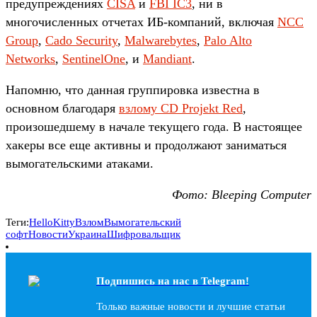
предупреждениях
CISA
и
FBI IC3
, ни в
многочисленных отчетах ИБ-компаний, включая
NCC
Group
,
Cado Security
,
Malwarebytes
,
Palo Alto
Networks
,
SentinelOne
, и
Mandiant
.
Напомню, что данная группировка известна в
основном благодаря
взлому CD Projekt Red
,
произошедшему в начале текущего года. В настоящее
хакеры все еще активны и продолжают заниматься
вымогательскими атаками.
Фото: Bleeping Computer
Теги:
HelloKitty
Взлом
Вымогательский
софт
Новости
Украина
Шифровальщик
Подпишись на наc в Telegram!
Только важные новости и лучшие статьи