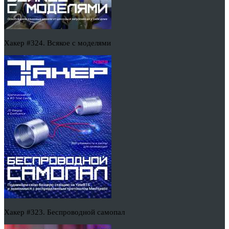
Хакер #324. Всякое с моделями
Хакер #323. Беспроводной самопал