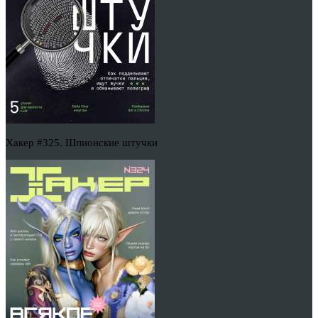
Хакер #325. Шпионские штучки