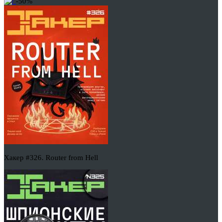
-50%
Хакер #326. Router from Hell