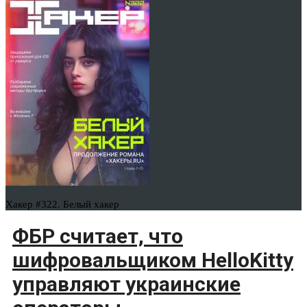
Хакер #322. Белый хакер
ФБР считает, что
шифровальщиком HelloKitty
управляют украинские