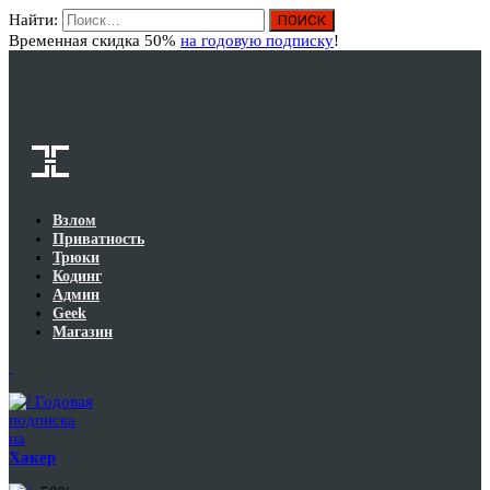
Найти:
Вход
Временная скидка 50%
на годовую подписку
!
Взлом
Приватность
Трюки
Кодинг
Админ
Geek
Магазин
Годовая
подписка
на
Хакер