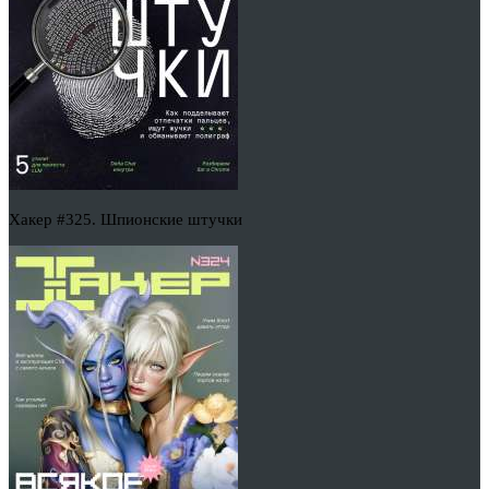
Хакер #325. Шпионские штучки