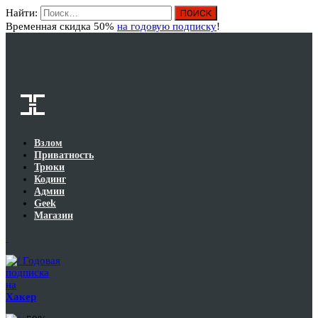
Найти:
Вход
Временная скидка 50%
на годовую подписку
!
Взлом
Приватность
Трюки
Кодинг
Админ
Geek
Магазин
Годовая
подписка
на
Хакер