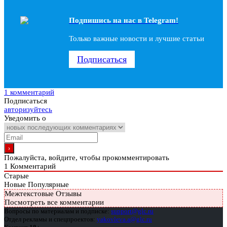
Подпишись на наc в Telegram!
Только важные новости и лучшие статьи
Подписаться
1 комментарий
Подписаться
авторизуйтесь
Уведомить о
Пожалуйста, войдите, чтобы прокомментировать
1
Комментарий
Старые
Новые
Популярные
Межтекстовые Отзывы
Посмотреть все комментарии
Вопросы по материалам и подписке:
support@glc.ru
Отдел рекламы и спецпроектов:
yakovleva.a@glc.ru