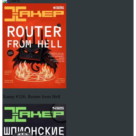
-50%
Хакер #326. Router from Hell