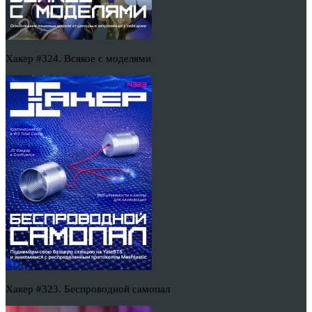
Хакер #324. Всякое с моделями
Хакер #323. Беспроводной самопал