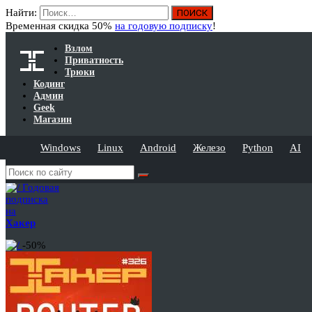
Найти:
Временная скидка 50%
на годовую подписку
!
Взлом
Приватность
Трюки
Кодинг
Админ
Geek
Магазин
Windows
Linux
Android
Железо
Python
AI
Годовая
подписка
на
Хакер
-50%