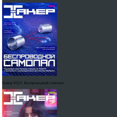
Хакер #323. Беспроводной самопал