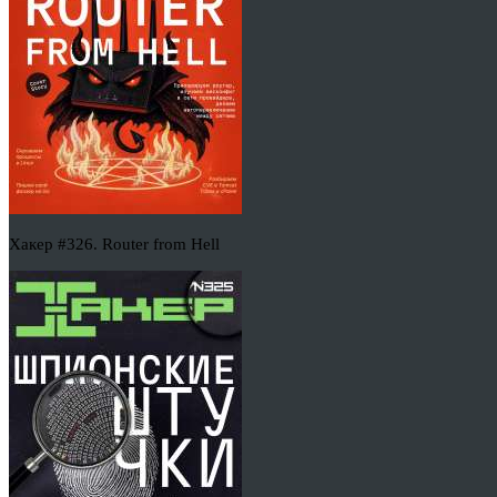
Хакер #326. Router from Hell