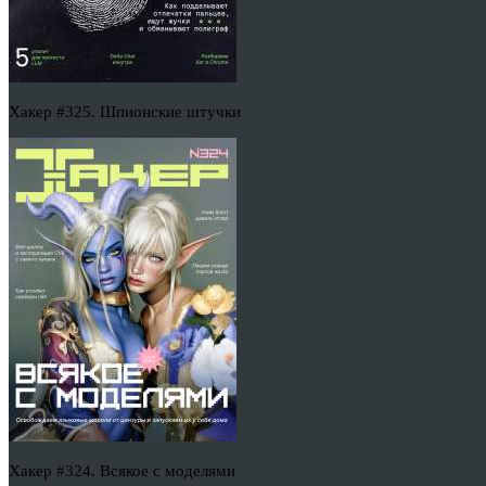
Хакер #325. Шпионские штучки
Хакер #324. Всякое с моделями