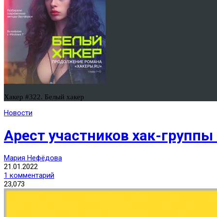
Хакер #322. Белый хакер
Новости
Арест участников хак-группы 
Мария Нефёдова
21.01.2022
1 комментарий
23,073