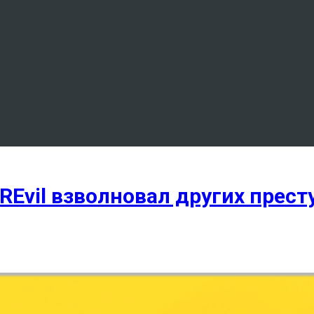
REvil взволновал других прес