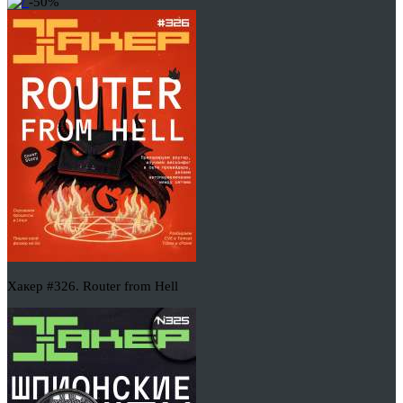
-50%
Хакер #326. Router from Hell