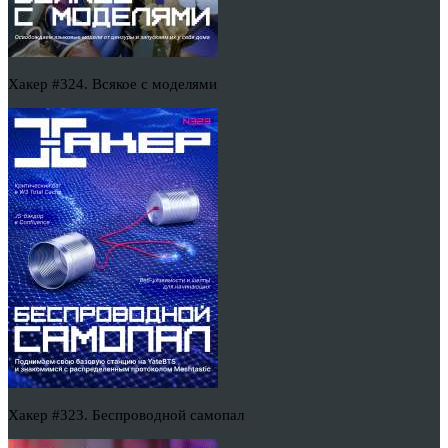
Хакер #324. Всякое с моделями
Хакер #323. Беспроводной самопал