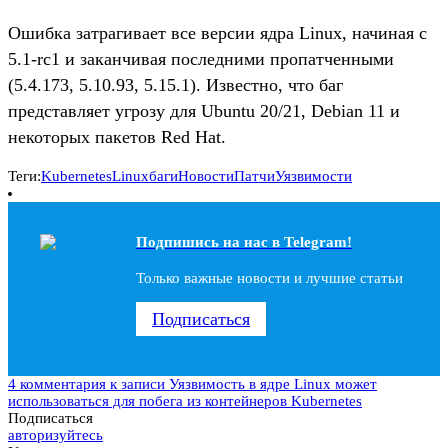
Ошибка затрагивает все версии ядра Linux, начиная с
5.1-rc1 и заканчивая последними пропатченными
(5.4.173, 5.10.93, 5.15.1). Известно, что баг
представляет угрозу для Ubuntu 20/21, Debian 11 и
некоторых пакетов Red Hat.
Теги:
Kubernetes
Linux
баги
Новости
Патчи
Уязвимости
Подпишись на наc в Telegram!
Только важные новости и лучшие статьи
Подписаться
4 комментария
к записи Уязвимость в ядре Linux может
использоваться для побега из контейнеров Kubernetes
Подписаться
авторизуйтесь