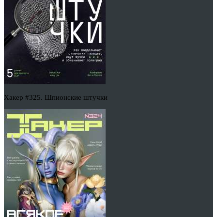
Хакер #325. Шпионские штучки