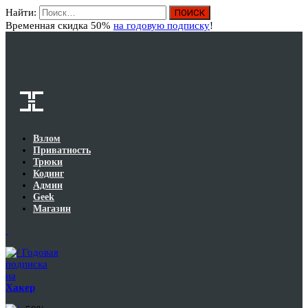
Найти:
Вход
Временная скидка 50%
на годовую подписку
!
Взлом
Приватность
Трюки
Кодинг
Админ
Geek
Магазин
Годовая
подписка
на
Хакер