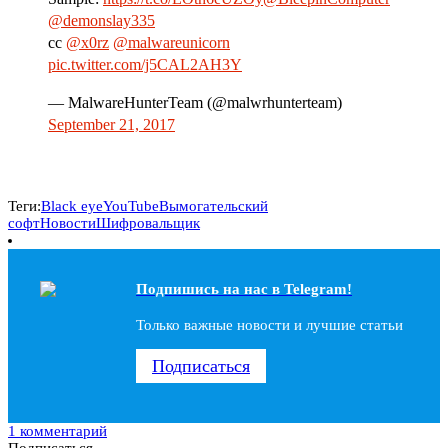
@demonslay335
cc
@x0rz
@malwareunicorn
pic.twitter.com/j5CAL2AH3Y
— MalwareHunterTeam (@malwrhunterteam)
September 21, 2017
Теги:
Black eye
YouTube
Вымогательский
софт
Новости
Шифровальщик
Подпишись на наc в Telegram!
Только важные новости и лучшие статьи
Подписаться
1 комментарий