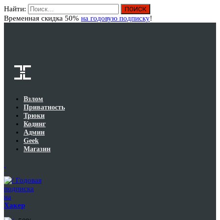
Найти:
Вход
Временная скидка 50%
на годовую подписку
!
Взлом
Приватность
Трюки
Кодинг
Админ
Geek
Магазин
Годовая
подписка
на
Хакер