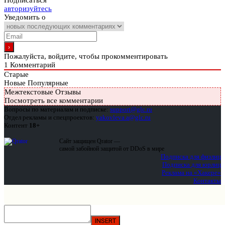
Подписаться
авторизуйтесь
Уведомить о
Пожалуйста, войдите, чтобы прокомментировать
1
Комментарий
Старые
Новые
Популярные
Межтекстовые Отзывы
Посмотреть все комментарии
Вопросы по материалам и подписке:
support@glc.ru
Отдел рекламы и спецпроектов:
yakovleva.a@glc.ru
Контент
18+
Сайт защищен Qrator —
самой забойной защитой от DDoS в мире
Подписка для физлиц
Подписка для юрлиц
Реклама на «Хакере»
Контакты
INSERT