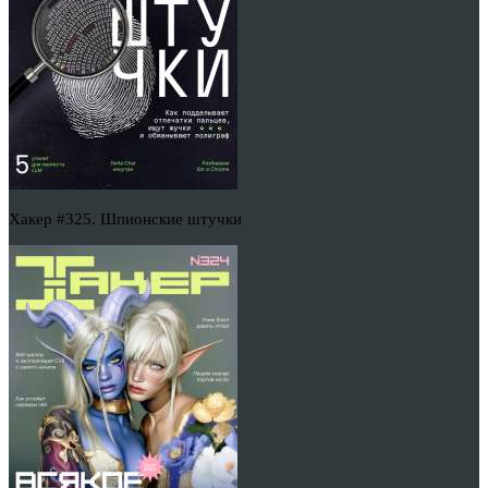
Хакер #325. Шпионские штучки