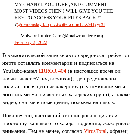
MY CHANEL YOUTUBE ,AND COMMENT
MOST VIDEOS THEN I WILL GIVE YOU THE
KEY TO ACCESS YOUR FILES BACK !"
?
@demonslay335
pic.twitter.com/T3X9HyyiXI
— MalwareHunterTeam (@malwrhunterteam)
February 2, 2022
В вымогательской записке автор вредоноса требует от
жертв оставлять комментарии и подписаться на
YouTube-канал
ERROR 404
(в настоящее время он
насчитывает 67 подписчиков), где представлены
ролики, посвященные хакерству (с упоминаниями и
логотипами малоизвестных хакерских групп), а также
видео, снятые в помещении, похожем на школу.
Пока неясно, настоящий это шифровальщик или
просто шутка какого-то хакера-подростка, жаждущего
внимания. Тем не менее, согласно
VirusTotal
, образец