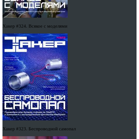
Хакер #324. Всякое с моделями
Хакер #323. Беспроводной самопал