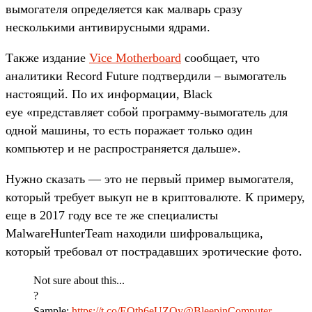
вымогателя определяется как малварь сразу
несколькими антивирусными ядрами.
Также издание
Vice Motherboard
сообщает, что
аналитики Record Future подтвердили – вымогатель
настоящий. По их информации, Black
eye «представляет собой программу-вымогатель для
одной машины, то есть поражает только один
компьютер и не распространяется дальше».
Нужно сказать — это не первый пример вымогателя,
который требует выкуп не в криптовалюте. К примеру,
еще в 2017 году все те же специалисты
MalwareHunterTeam находили шифровальщика,
который требовал от пострадавших эротические фото.
Not sure about this...
?
Sample:
https://t.co/EOth6eUZOy
@BleepinComputer