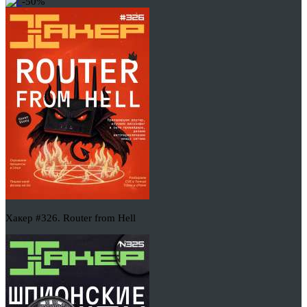
-50%
Хакер #326. Router from Hell