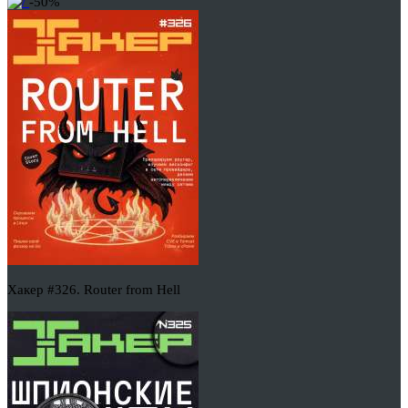
-50%
Хакер #326. Router from Hell