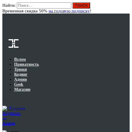
Найти:
Вход
Временная скидка 50%
на годовую подписку
!
Взлом
Приватность
Трюки
Кодинг
Админ
Geek
Магазин
Годовая
подписка
на
Хакер