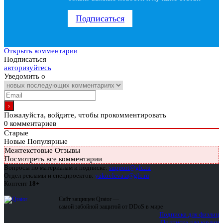
Подписаться
Открыть комментарии
Подписаться
авторизуйтесь
Уведомить о
Пожалуйста, войдите, чтобы прокомментировать
0
комментариев
Старые
Новые
Популярные
Межтекстовые Отзывы
Посмотреть все комментарии
Вопросы по материалам и подписке:
support@glc.ru
Отдел рекламы и спецпроектов:
yakovleva.a@glc.ru
Контент
18+
Сайт защищен Qrator —
самой забойной защитой от DDoS в мире
Подписка для физлиц
Подписка для юрлиц