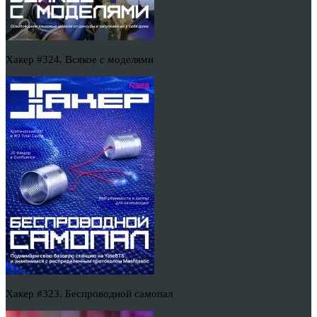
Хакер #324. Всякое с моделями
Хакер #323. Беспроводной самопал