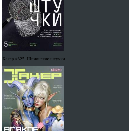
Хакер #325. Шпионские штучки