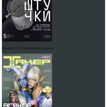
Хакер #325. Шпионские штучки