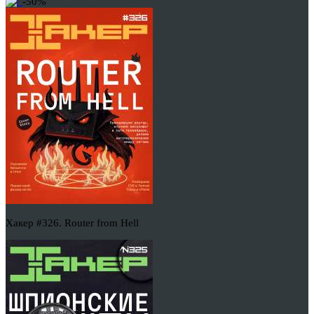
-50%
Хакер #326. Router from Hell