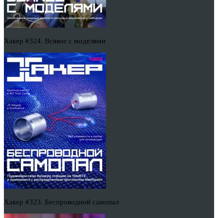
Хакер #324. Всякое с моделями
Хакер #323. Беспроводной самопал