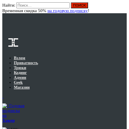
Найти:
Вход
Временная скидка 50%
на годовую подписку
!
Взлом
Приватность
Трюки
Кодинг
Админ
Geek
Магазин
Годовая
подписка
на
Хакер