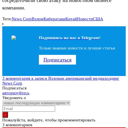
сосредоточили свою атаку на новостном бизнесе
компании.
Теги:
News Corp
Взлом
Кибератаки
Китай
Новости
США
Подпишись на наc в Telegram!
Только важные новости и лучшие статьи
Подписаться
3 комментария
к записи Взломан американский медиахолдинг
News Corp
Подписаться
авторизуйтесь
Уведомить о
Пожалуйста, войдите, чтобы прокомментировать
3
комментариев