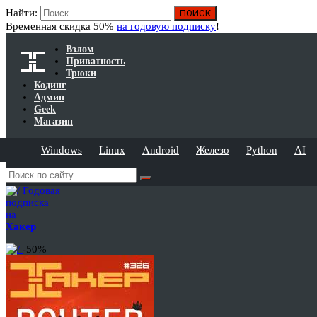
Найти:
Временная скидка 50%
на годовую подписку
!
Взлом
Приватность
Трюки
Кодинг
Админ
Geek
Магазин
Windows
Linux
Android
Железо
Python
AI
Годовая
подписка
на
Хакер
-50%