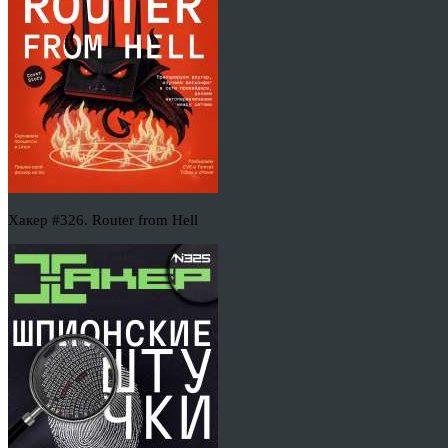
Хакер #326. Router from Hell