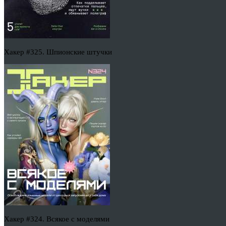
Хакер #325. Шпионские штучки
Хакер #324. Всякое с моделями