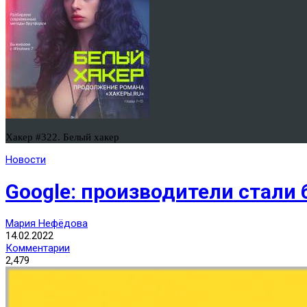
Хакер #322. Белый хакер
Новости
Google: производители стали
Мария Нефёдова
14.02.2022
Комментарии
2,479