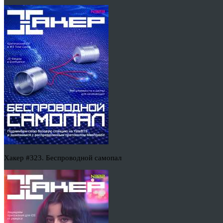
Хакер #323. Беспроводной самопал