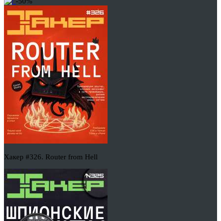
-50%
Хакер #326. Router from Hell