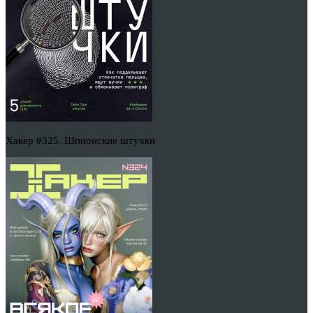
Хакер #325. Шпионские штучки