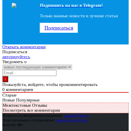
Подпишись на наc в Telegram!
Только важные новости и лучшие статьи
Подписаться
Открыть комментарии
Подписаться
авторизуйтесь
Уведомить о
Пожалуйста, войдите, чтобы прокомментировать
0
комментариев
Старые
Новые
Популярные
Межтекстовые Отзывы
Посмотреть все комментарии
Вопросы по материалам и подписке:
support@glc.ru
Отдел рекламы и спецпроектов:
yakovleva.a@glc.ru
Контент
18+