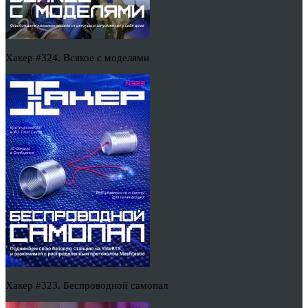
Хакер #324. Всякое с моделями
Хакер #323. Беспроводной самопал