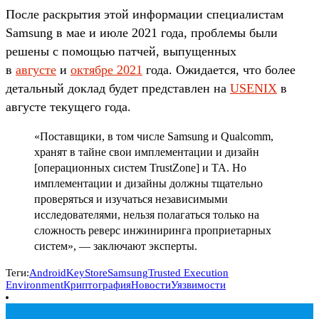
После раскрытия этой информации специалистам
Samsung в мае и июле 2021 года, проблемы были
решены с помощью патчей, выпущенных
в
августе
и
октябре 2021
года. Ожидается, что более
детальный доклад будет представлен на
USENIX
в
августе текущего года.
«Поставщики, в том числе Samsung и Qualcomm,
хранят в тайне свои имплементации и дизайн
[операционных систем TrustZone] и TA. Но
имплементации и дизайны должны тщательно
проверяться и изучаться независимыми
исследователями, нельзя полагаться только на
сложность реверс инжиниринга проприетарных
систем», — заключают эксперты.
Теги:
Android
KeyStore
Samsung
Trusted Execution
Environment
Криптография
Новости
Уязвимости