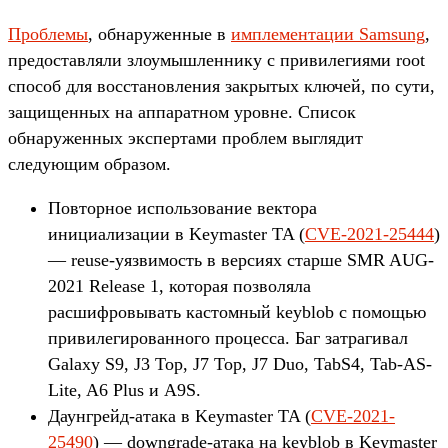
Проблемы
, обнаруженные в
имплементации Samsung
,
предоставляли злоумышленнику с привилегиями root
способ для восстановления закрытых ключей, по сути,
защищенных на аппаратном уровне. Список
обнаруженных экспертами проблем выглядит
следующим образом.
Повторное использование вектора
инициализации в Keymaster TA (
CVE-2021-25444
)
— reuse-уязвимость в версиях старше SMR AUG-
2021 Release 1, которая позволяла
расшифровывать кастомный keyblob с помощью
привилегированного процесса. Баг затрагивал
Galaxy S9, J3 Top, J7 Top, J7 Duo, TabS4, Tab-AS-
Lite, A6 Plus и A9S.
Даунгрейд-атака в Keymaster TA (
CVE-2021-
25490
) — downgrade-атака на keyblob в Keymaster