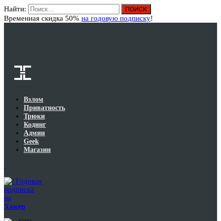
Найти:
Вход
Временная скидка 50%
на годовую подписку
!
Взлом
Приватность
Трюки
Кодинг
Админ
Geek
Магазин
Годовая
подписка
на
Хакер