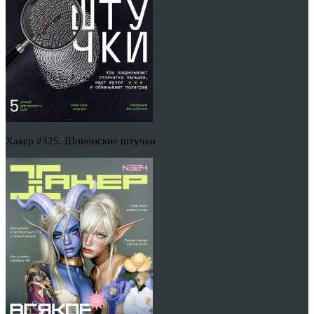
Хакер #325. Шпионские штучки