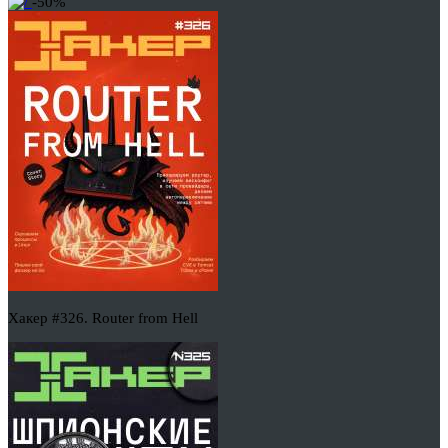
-50%
Хакер #326. Router from Hell