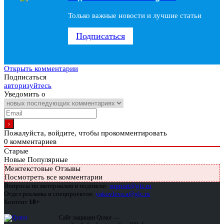
Только важные новости и лучшие статьи
Подписаться
Открыть комментарии
Подписаться
авторизуйтесь
Уведомить о
Пожалуйста, войдите, чтобы прокомментировать
0
комментариев
Старые
Новые
Популярные
Межтекстовые Отзывы
Посмотреть все комментарии
Вопросы по материалам и подписке:
support@glc.ru
Отдел рекламы и спецпроектов:
yakovleva.a@glc.ru
Контент
18+
Сайт защищен Qrator —