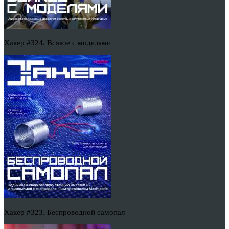
Хакер #324. Всякое с моделями
Хакер #323. Беспроводной самопал