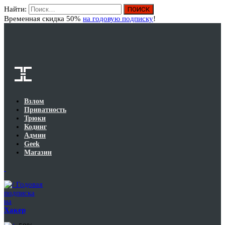
Найти:
Вход
Временная скидка 50%
на годовую подписку
!
Взлом
Приватность
Трюки
Кодинг
Админ
Geek
Магазин
Годовая
подписка
на
Хакер