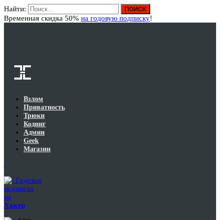
Найти:
Вход
Временная скидка 50%
на годовую подписку
!
Взлом
Приватность
Трюки
Кодинг
Админ
Geek
Магазин
Годовая
подписка
на
Хакер