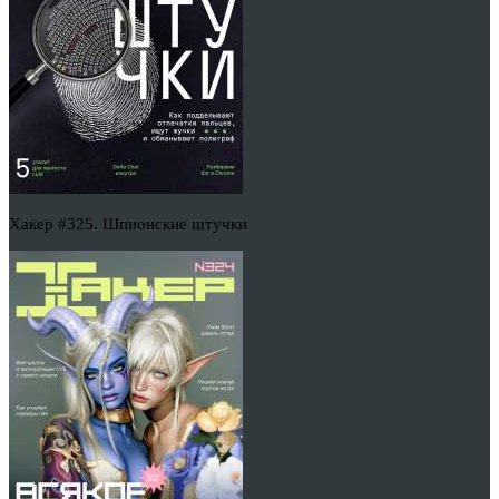
Хакер #325. Шпионские штучки