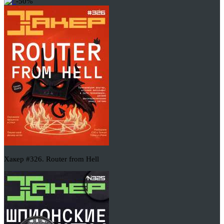
-50%
Хакер #326. Router from Hell