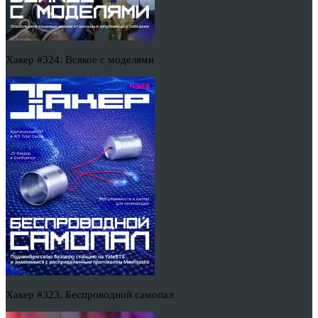
Хакер #324. Всякое с моделями
Хакер #323. Беспроводной самопал