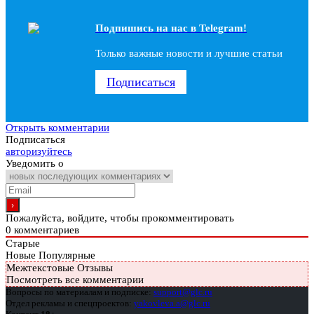
Подпишись на наc в Telegram!
Только важные новости и лучшие статьи
Подписаться
Открыть комментарии
Подписаться
авторизуйтесь
Уведомить о
Пожалуйста, войдите, чтобы прокомментировать
0
комментариев
Старые
Новые
Популярные
Межтекстовые Отзывы
Посмотреть все комментарии
Вопросы по материалам и подписке:
support@glc.ru
Отдел рекламы и спецпроектов:
yakovleva.a@glc.ru