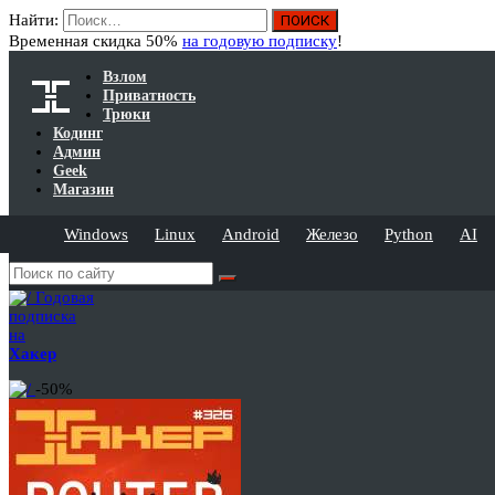
Найти:
Временная скидка 50%
на годовую подписку
!
Взлом
Приватность
Трюки
Кодинг
Админ
Geek
Магазин
Windows
Linux
Android
Железо
Python
AI
Годовая
подписка
на
Хакер
-50%