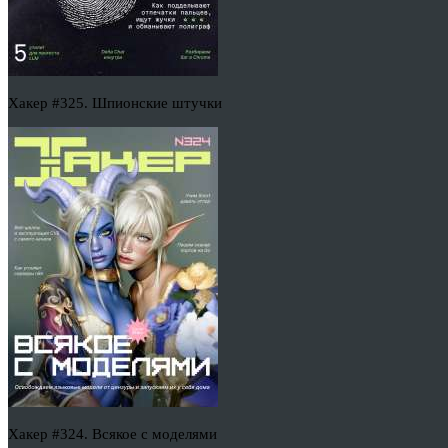
Хакер #325. Шпионские штучки
Хакер #324. Всякое с моделями