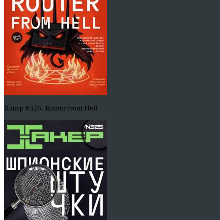
Хакер #326. Router from Hell