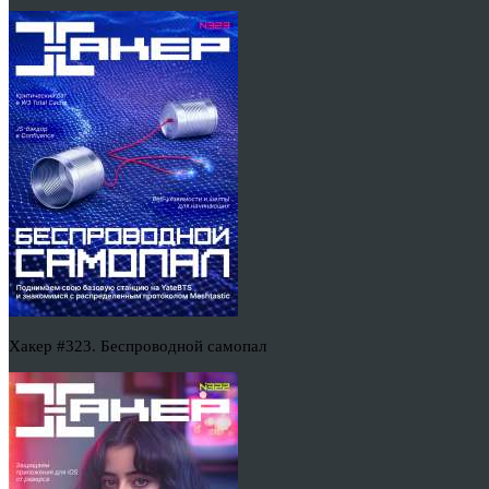
Хакер #323. Беспроводной самопал