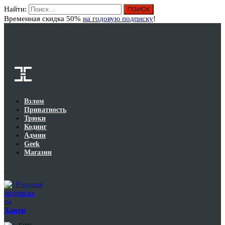
Найти:
Вход
Временная скидка 50%
на годовую подписку
!
Взлом
Приватность
Трюки
Кодинг
Админ
Geek
Магазин
Годовая
подписка
на
Хакер