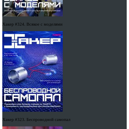
Хакер #324. Всякое с моделями
Хакер #323. Беспроводной самопал