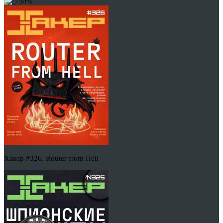
-50%
Хакер #326. Router from Hell