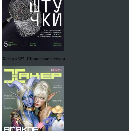
Хакер #325. Шпионские штучки