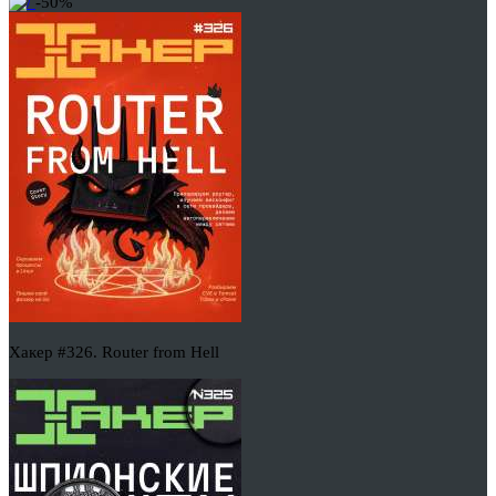
-50%
Хакер #326. Router from Hell