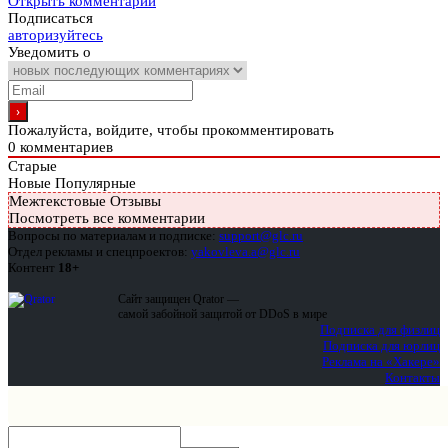
Открыть комментарии
Подписаться
авторизуйтесь
Уведомить о
Пожалуйста, войдите, чтобы прокомментировать
0
комментариев
Старые
Новые
Популярные
Межтекстовые Отзывы
Посмотреть все комментарии
Вопросы по материалам и подписке:
support@glc.ru
Отдел рекламы и спецпроектов:
yakovleva.a@glc.ru
Контент
18+
Сайт защищен Qrator —
самой забойной защитой от DDoS в мире
Подписка для физлиц
Подписка для юрлиц
Реклама на «Хакере»
Контакты