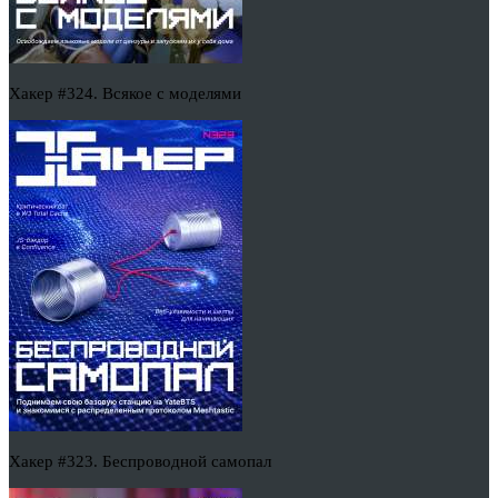
Хакер #324. Всякое с моделями
Хакер #323. Беспроводной самопал