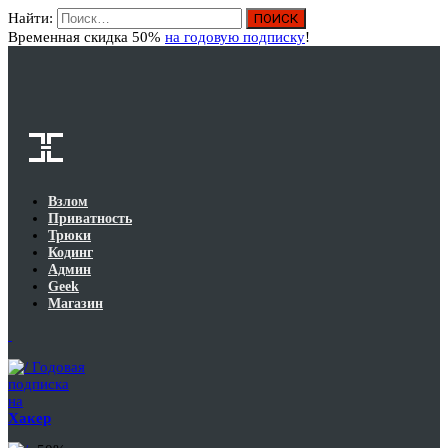
Найти:
Вход
Временная скидка 50%
на годовую подписку
!
Взлом
Приватность
Трюки
Кодинг
Админ
Geek
Магазин
Годовая
подписка
на
Хакер