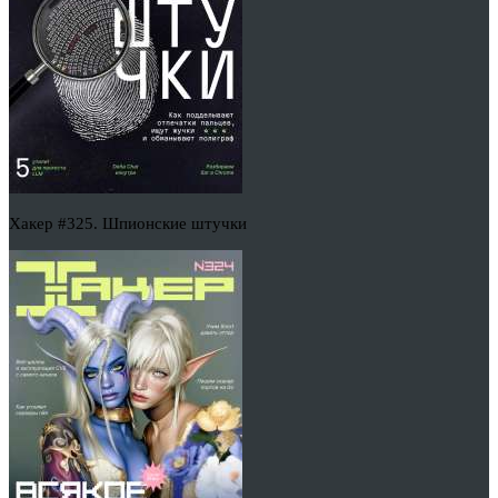
Хакер #325. Шпионские штучки