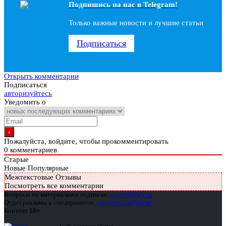
Подпишись на наc в Telegram!
Только важные новости и лучшие статьи
Подписаться
Открыть комментарии
Подписаться
авторизуйтесь
Уведомить о
Пожалуйста, войдите, чтобы прокомментировать
0
комментариев
Старые
Новые
Популярные
Межтекстовые Отзывы
Посмотреть все комментарии
Вопросы по материалам и подписке:
support@glc.ru
Отдел рекламы и спецпроектов:
yakovleva.a@glc.ru
Контент
18+