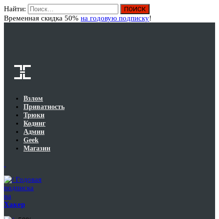
Найти:
Вход
Временная скидка 50%
на годовую подписку
!
Взлом
Приватность
Трюки
Кодинг
Админ
Geek
Магазин
Годовая
подписка
на
Хакер