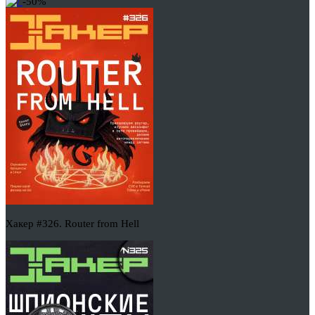
-50%
Хакер #326. Router from Hell