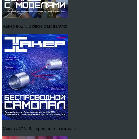
Хакер #324. Всякое с моделями
Хакер #323. Беспроводной самопал