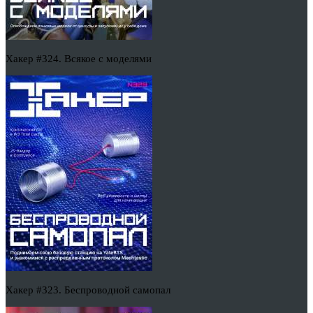
Хакер #324. Всякое с моделями
Хакер #323. Беспроводной самопал