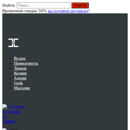
Найти:
Вход
Временная скидка 50%
на годовую подписку
!
Взлом
Приватность
Трюки
Кодинг
Админ
Geek
Магазин
Годовая
подписка
на
Хакер