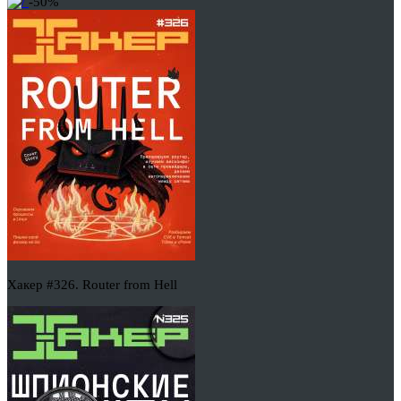
-50%
Хакер #326. Router from Hell