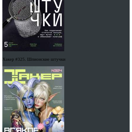
Хакер #325. Шпионские штучки