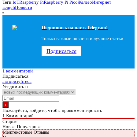
Теги:
IoT
Raspberry Pi
Raspberry Pi Pico
Железо
Интернет
вещей
Новости
Подпишись на наc в Telegram!
Только важные новости и лучшие статьи
Подписаться
1 комментарий
Подписаться
авторизуйтесь
Уведомить о
Пожалуйста, войдите, чтобы прокомментировать
1
Комментарий
Старые
Новые
Популярные
Межтекстовые Отзывы