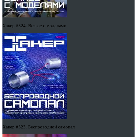
Хакер #324. Всякое с моделями
Хакер #323. Беспроводной самопал