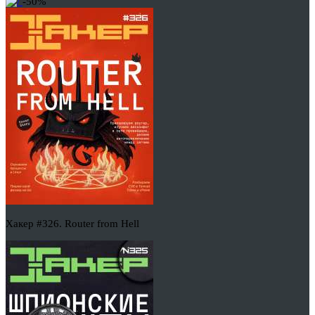
-50%
Хакер #326. Router from Hell