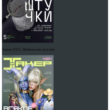
Хакер #325. Шпионские штучки