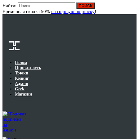
Найти:
Вход
Временная скидка 50%
на годовую подписку
!
Взлом
Приватность
Трюки
Кодинг
Админ
Geek
Магазин
Годовая
подписка
на
Хакер