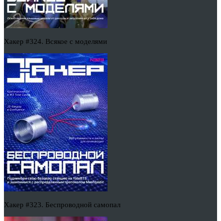
Хакер #324. Всякое с моделями
Хакер #323. Беспроводной самопал