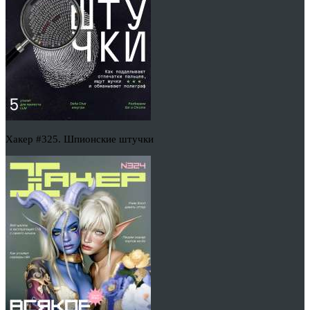
Хакер #325. Шпионские штучки