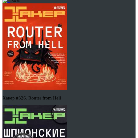
-50%
Хакер #326. Router from Hell