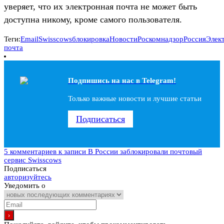
уверяет, что их электронная почта не может быть
доступна никому, кроме самого пользователя.
Теги:
Email
Swisscows
блокировка
Новости
Роскомнадзор
Россия
Элек
почта
Подпишись на наc в Telegram!
Только важные новости и лучшие статьи
Подписаться
5 комментариев
к записи В России заблокировали почтовый
сервис Swisscows
Подписаться
авторизуйтесь
Уведомить о