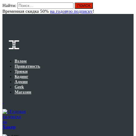
Найти:
Вход
Временная скидка 50%
на годовую подписку
!
Взлом
Приватность
Трюки
Кодинг
Админ
Geek
Магазин
Годовая
подписка
на
Хакер