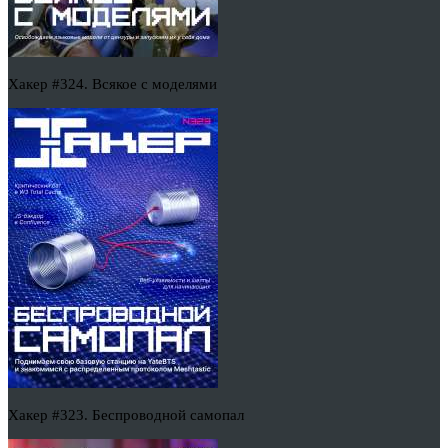
Хакер #324. Всякое с моделями
Хакер #323. Беспроводной самопал