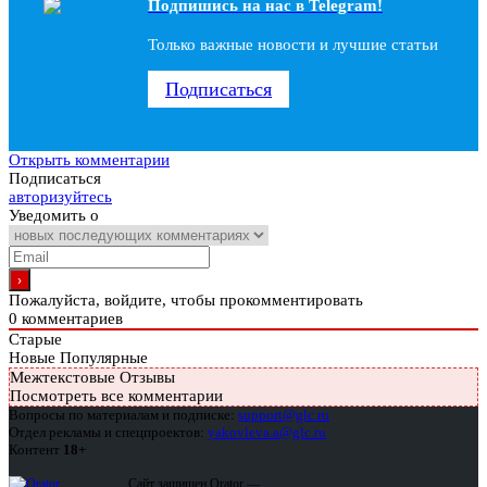
Подпишись на наc в Telegram!
Только важные новости и лучшие статьи
Подписаться
Открыть комментарии
Подписаться
авторизуйтесь
Уведомить о
Пожалуйста, войдите, чтобы прокомментировать
0
комментариев
Старые
Новые
Популярные
Межтекстовые Отзывы
Посмотреть все комментарии
Вопросы по материалам и подписке:
support@glc.ru
Отдел рекламы и спецпроектов:
yakovleva.a@glc.ru
Контент
18+
Сайт защищен Qrator —