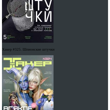
Хакер #325. Шпионские штучки