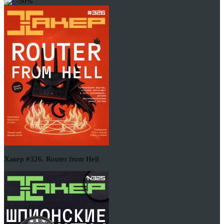
-50%
Хакер #326. Router from Hell