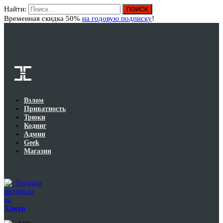
Найти:
Вход
Временная скидка 50%
на годовую подписку
!
Взлом
Приватность
Трюки
Кодинг
Админ
Geek
Магазин
Годовая
подписка
на
Хакер