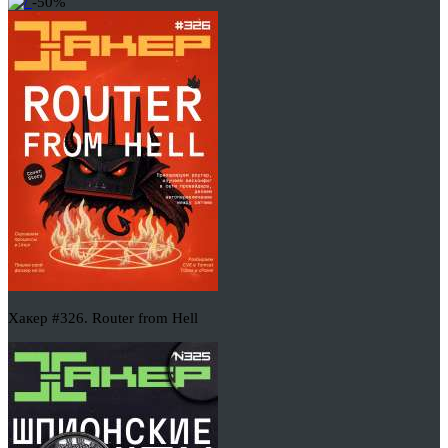
-50%
Хакер #326. Router from Hell