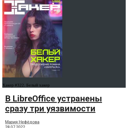
Хакер #322. Белый хакер
В LibreOffice устранены
сразу три уязвимости
Мария Нефёдова
28.07.2022