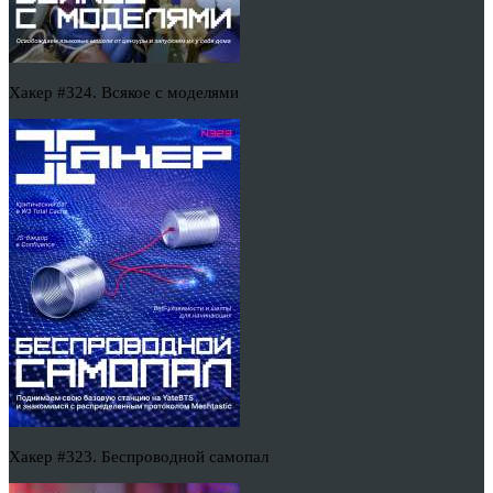
Хакер #324. Всякое с моделями
Хакер #323. Беспроводной самопал