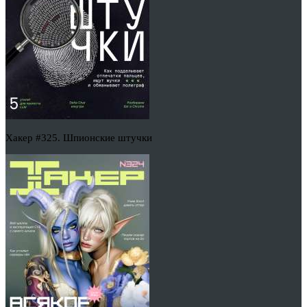
Хакер #325. Шпионские штучки