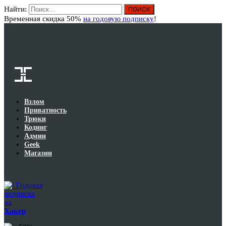
Найти:
Вход
Временная скидка 50%
на годовую подписку
!
Взлом
Приватность
Трюки
Кодинг
Админ
Geek
Магазин
Годовая
подписка
на
Хакер