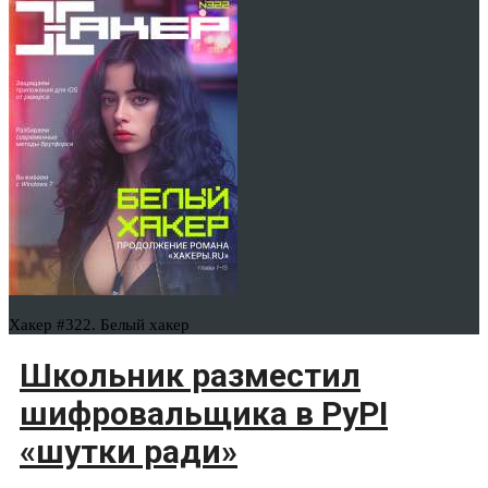
Хакер #322. Белый хакер
Школьник разместил
шифровальщика в PyPI
«шутки ради»