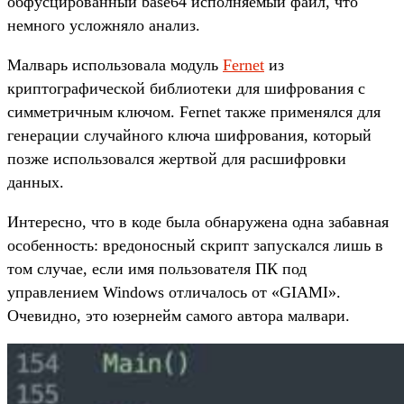
обфусцированный base64 исполняемый файл, что
немного усложняло анализ.
Малварь использовала модуль
Fernet
из
криптографической библиотеки для шифрования с
симметричным ключом. Fernet также применялся для
генерации случайного ключа шифрования, который
позже использовался жертвой для расшифровки
данных.
Интересно, что в коде была обнаружена одна забавная
особенность: вредоносный скрипт запускался лишь в
том случае, если имя пользователя ПК под
управлением Windows отличалось от «GIAMI».
Очевидно, это юзернейм самого автора малвари.