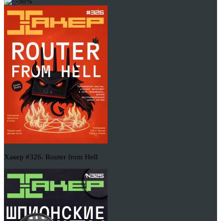
-50%
Хакер #326. Router from Hell