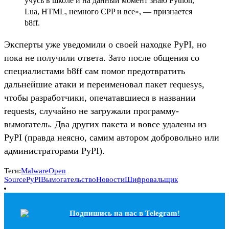
учусь в школе и на данный момент знаю Python,
Lua, HTML, немного CPP и все», — признается
b8ff.
Эксперты уже уведомили о своей находке PyPI, но
пока не получили ответа. Зато после общения со
специалистами b8ff сам помог предотвратить
дальнейшие атаки и переименовал пакет requesys,
чтобы разработчики, опечатавшиеся в названии
requests, случайно не загружали программу-
вымогатель. Два других пакета и вовсе удалены из
PyPI (правда неясно, самим автором добровольно или
администраторами PyPI).
Теги:
Malware
Open
Source
PyPI
Вымогательство
Новости
Шифровальщик
Подпишись на наc в Telegram!