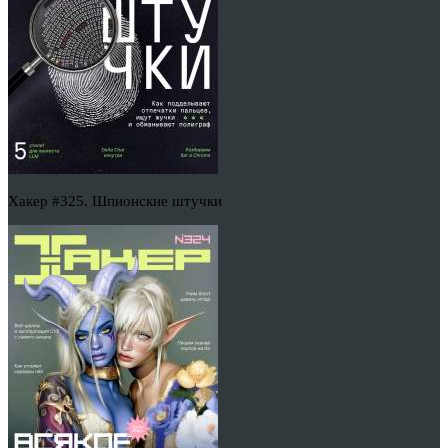
Хакер #325. Шпионские штучки