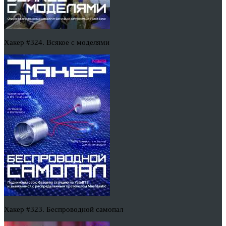
Хакер #324. Всякое с моделями
Хакер #323. Беспроводной самопал