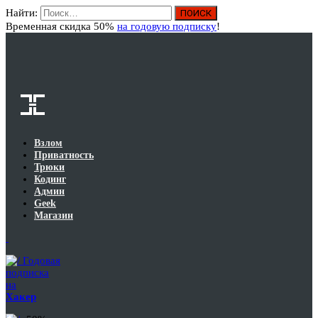
Найти:
Вход
Временная скидка 50%
на годовую подписку
!
Взлом
Приватность
Трюки
Кодинг
Админ
Geek
Магазин
Годовая
подписка
на
Хакер