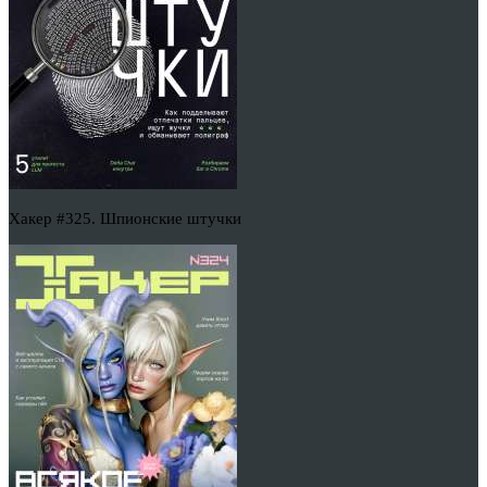
Хакер #325. Шпионские штучки