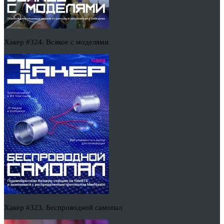
Хакер #324. Всякое с моделями
Хакер #323. Беспроводной самопал