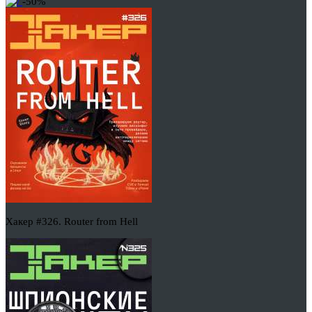
-50%
Хакер #326. Router from Hell