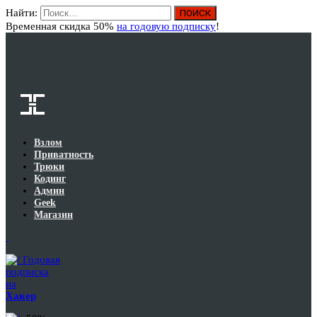
Найти:
Вход
Временная скидка 50%
на годовую подписку
!
Взлом
Приватность
Трюки
Кодинг
Админ
Geek
Магазин
Годовая
подписка
на
Хакер