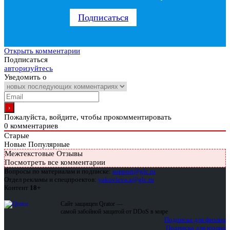
Подписаться
Открыть комментарии
Подписаться
авторизуйтесь
Уведомить о
Пожалуйста, войдите, чтобы прокомментировать
0
комментариев
Старые
Новые
Популярные
Межтекстовые Отзывы
Посмотреть все комментарии
Вопросы по материалам и подписке:
support@glc.ru
Отдел рекламы и спецпроектов:
yakovleva.a@glc.ru
Контент
18+
Сайт защищен Qrator —
самой забойной защитой от DDoS в мире
Подписка для физлиц
Подписка для юрлиц