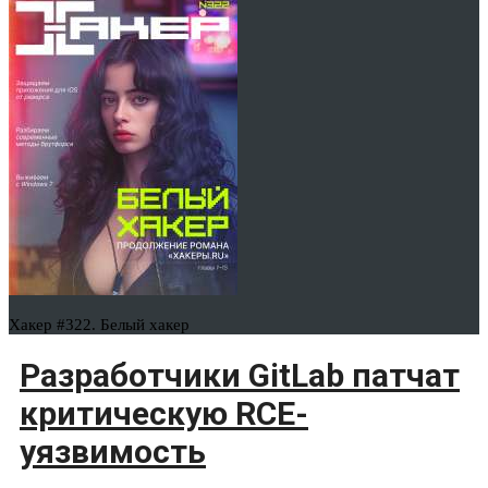
Хакер #322. Белый хакер
Разработчики GitLab патчат
критическую RCE-
уязвимость