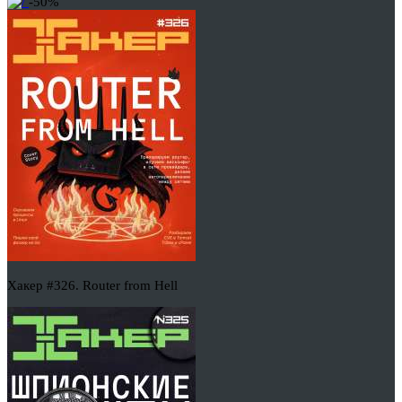
-50%
Хакер #326. Router from Hell