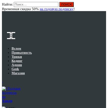
Найти:
Вход
Временная скидка 50%
на годовую подписку
!
Взлом
Приватность
Трюки
Кодинг
Админ
Geek
Магазин
Годовая
подписка
на
Хакер