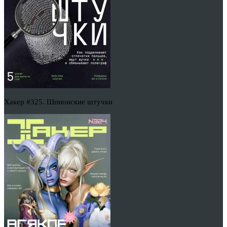
Хакер #325. Шпионские штучки