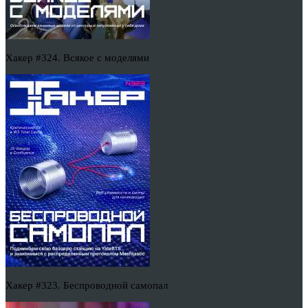
Хакер #324. Всякое с моделями
Хакер #323. Беспроводной самопал