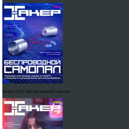
Хакер #323. Беспроводной самопал