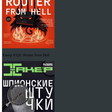
Хакер #326. Router from Hell