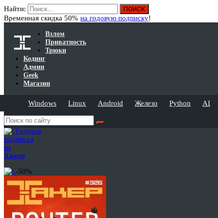
Найти:
Временная скидка 50%
на годовую подписку
!
Взлом
Приватность
Трюки
Кодинг
Админ
Geek
Магазин
Windows
Linux
Android
Железо
Python
AI
Годовая
подписка
на
Хакер
-50%