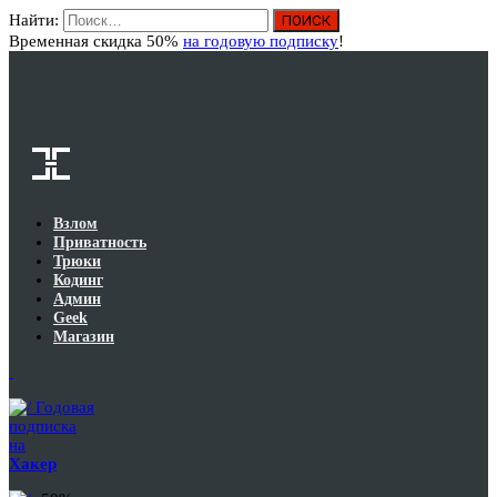
Найти:
Вход
Временная скидка 50%
на годовую подписку
!
Взлом
Приватность
Трюки
Кодинг
Админ
Geek
Магазин
Годовая
подписка
на
Хакер