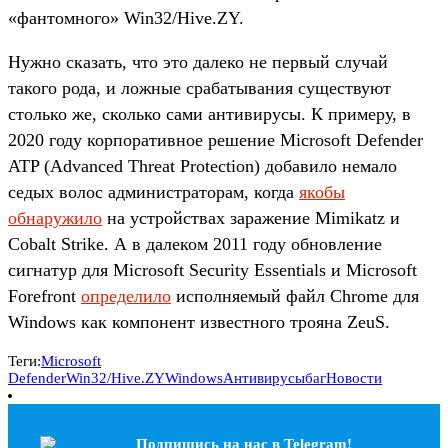
«фантомного» Win32/Hive.ZY.
Нужно сказать, что это далеко не первый случай
такого рода, и ложные срабатывания существуют
столько же, сколько сами антивирусы. К примеру, в
2020 году корпоративное решение Microsoft Defender
ATP (Advanced Threat Protection) добавило немало
седых волос администраторам, когда
якобы
обнаружило
на устройствах заражение Mimikatz и
Cobalt Strike. А в далеком 2011 году обновление
сигнатур для Microsoft Security Essentials и Microsoft
Forefront
определило
исполняемый файл Chrome для
Windows как компонент известного трояна ZeuS.
Теги:
Microsoft
Defender
Win32/Hive.ZY
Windows
Антивирусы
баг
Новости
Подпишись на наc в Telegram!