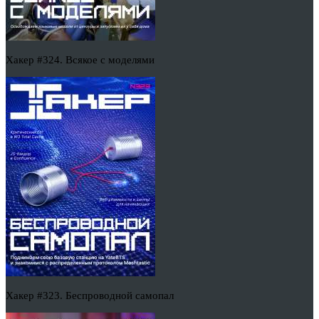
Хакер #324. Всякое с моделями
Хакер #323. Беспроводной самопал