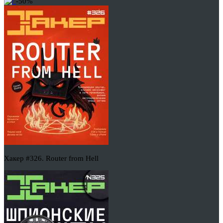
-50%
Хакер #326. Router from Hell