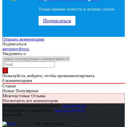
Только важные новости и лучшие статьи
Подписаться
Открыть комментарии
Подписаться
авторизуйтесь
Уведомить о
Пожалуйста, войдите, чтобы прокомментировать
0
комментариев
Старые
Новые
Популярные
Межтекстовые Отзывы
Посмотреть все комментарии
Вопросы по материалам и подписке:
support@glc.ru
Отдел рекламы и спецпроектов:
yakovleva.a@glc.ru
Контент
18+
Сайт защищен Qrator —