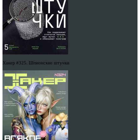
Хакер #325. Шпионские штучки