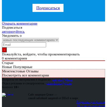
Подписаться
Открыть комментарии
Подписаться
авторизуйтесь
Уведомить о
Пожалуйста, войдите, чтобы прокомментировать
0
комментариев
Старые
Новые
Популярные
Межтекстовые Отзывы
Посмотреть все комментарии
Вопросы по материалам и подписке:
support@glc.ru
Отдел рекламы и спецпроектов:
yakovleva.a@glc.ru
Контент
18+
Сайт защищен Qrator —
самой забойной защитой от DDoS в мире
Подписка для физлиц
Подписка для юрлиц