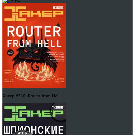
-50%
Хакер #326. Router from Hell