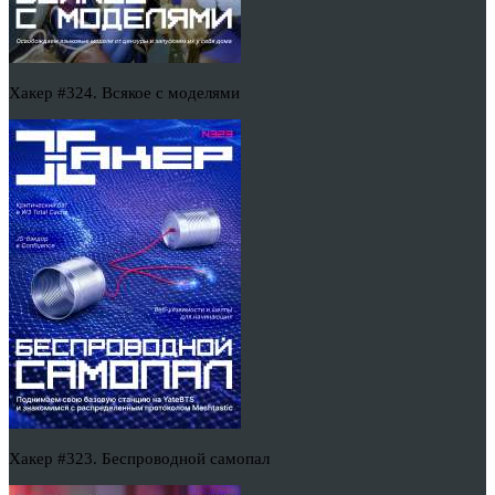
Хакер #324. Всякое с моделями
Хакер #323. Беспроводной самопал