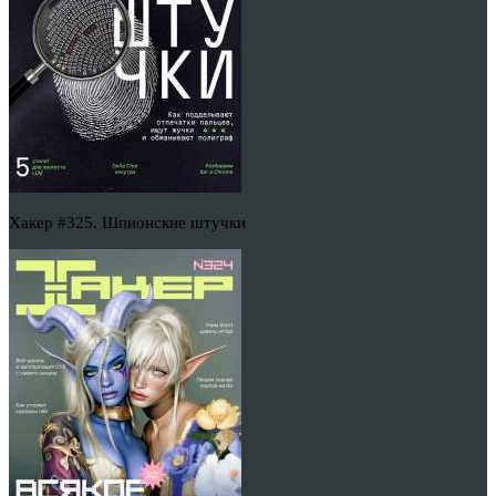
Хакер #325. Шпионские штучки