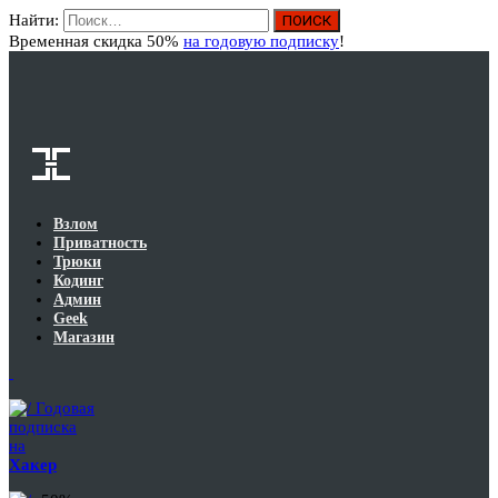
Найти:
Вход
Временная скидка 50%
на годовую подписку
!
Взлом
Приватность
Трюки
Кодинг
Админ
Geek
Магазин
Годовая
подписка
на
Хакер