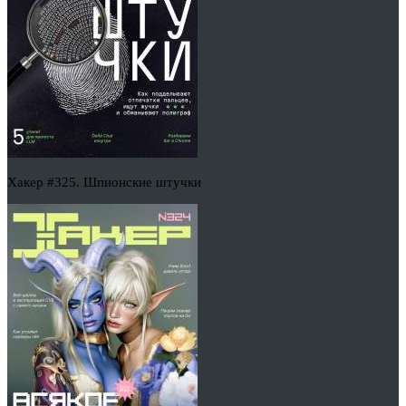
Хакер #325. Шпионские штучки