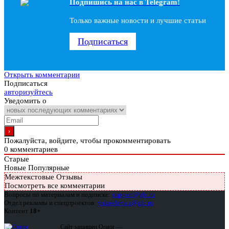
Подпишись на наc в Telegram!
Только важные новости и лучшие статьи
Подписаться
Открыть комментарии
Подписаться
авторизуйтесь
Уведомить о
Пожалуйста, войдите, чтобы прокомментировать
0
комментариев
Старые
Новые
Популярные
Межтекстовые Отзывы
Посмотреть все комментарии
Вопросы по материалам и подписке:
support@glc.ru
Отдел рекламы и спецпроектов:
yakovleva.a@glc.ru
Контент
18+
Сайт защищен Qrator —