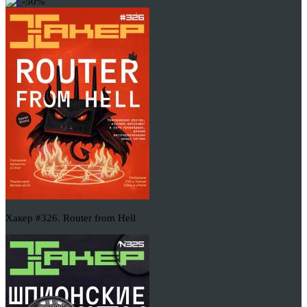
-50%
Хакер #326. Router from Hell