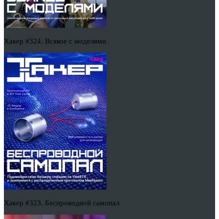
Хакер #324. Всякое с моделями
Хакер #323. Беспроводной самопал