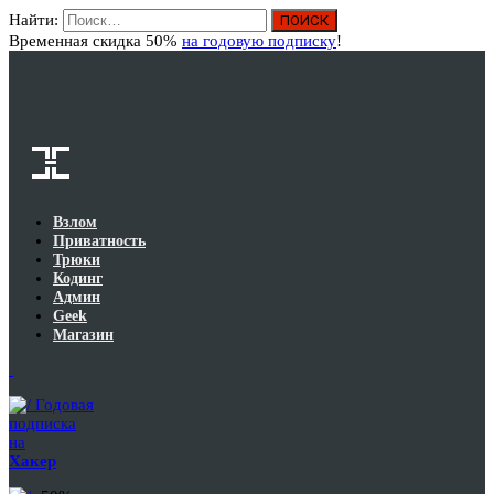
Найти:
Вход
Временная скидка 50%
на годовую подписку
!
Взлом
Приватность
Трюки
Кодинг
Админ
Geek
Магазин
Годовая
подписка
на
Хакер