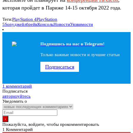
которая пройдет в Париже 14-15 октября 2022 года.
Теги:
PlayStation 4
PlayStation
5
Sony
джейлбрейк
Консоль
Новости
Уязвимости
Подпишись на наc в Telegram!
Только важные новости и лучшие статьи
Подписаться
1 комментарий
Подписаться
авторизуйтесь
Уведомить о
Пожалуйста, войдите, чтобы прокомментировать
1
Комментарий