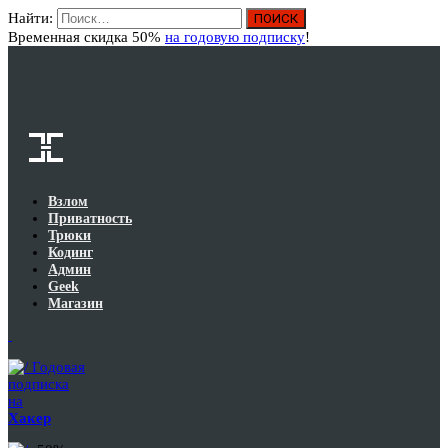
Найти:
Вход
Временная скидка 50%
на годовую подписку
!
Взлом
Приватность
Трюки
Кодинг
Админ
Geek
Магазин
Годовая
подписка
на
Хакер