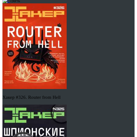
-50%
Хакер #326. Router from Hell