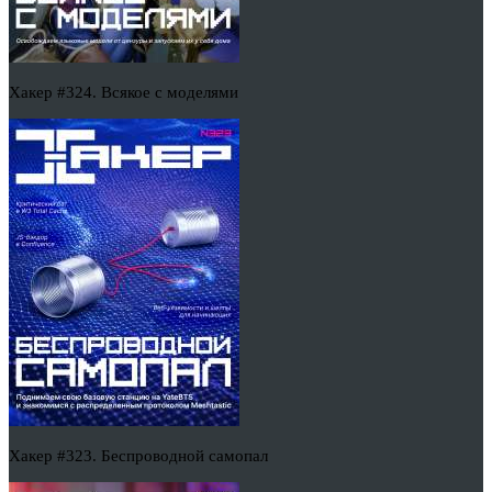
Хакер #324. Всякое с моделями
Хакер #323. Беспроводной самопал