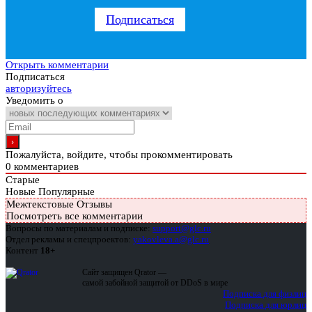
Подписаться
Открыть комментарии
Подписаться
авторизуйтесь
Уведомить о
Пожалуйста, войдите, чтобы прокомментировать
0
комментариев
Старые
Новые
Популярные
Межтекстовые Отзывы
Посмотреть все комментарии
Вопросы по материалам и подписке:
support@glc.ru
Отдел рекламы и спецпроектов:
yakovleva.a@glc.ru
Контент
18+
Сайт защищен Qrator —
самой забойной защитой от DDoS в мире
Подписка для физлиц
Подписка для юрлиц