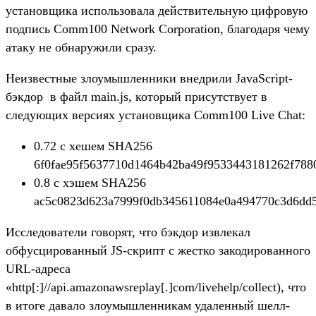
установщика использовала действительную цифровую
подпись Comm100 Network Corporation, благодаря чему
атаку не обнаружили сразу.
Неизвестные злоумышленники внедрили JavaScript-
бэкдор в файл main.js, который присутствует в
следующих версиях установщика Comm100 Live Chat:
0.72 с хешем SHA256
6f0fae95f5637710d1464b42ba49f9533443181262f7880
0.8 с хэшем SHA256
ac5c0823d623a7999f0db345611084e0a494770c3d6dd5
Исследователи говорят, что бэкдор извлекал
обфусцированный JS-скрипт с жестко закодированного
URL-адреса
«http[:]//api.amazonawsreplay[.]com/livehelp/collect), что
в итоге давало злоумышленникам удаленный шелл-