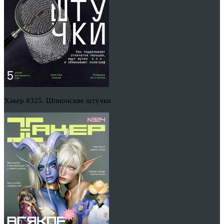
Хакер #325. Шпионские штучки