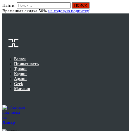
Найти:
Вход
Временная скидка 50%
на годовую подписку
!
Взлом
Приватность
Трюки
Кодинг
Админ
Geek
Магазин
Годовая
подписка
на
Хакер