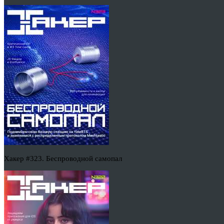
Хакер #323. Беспроводной самопал