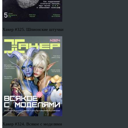
Хакер #325. Шпионские штучки
Хакер #324. Всякое с моделями