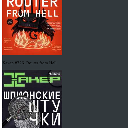
Хакер #326. Router from Hell