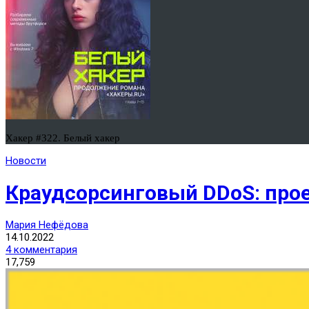
Хакер #322. Белый хакер
Новости
Краудсорсинговый DDoS: прое
Мария Нефёдова
14.10.2022
4 комментария
17,759