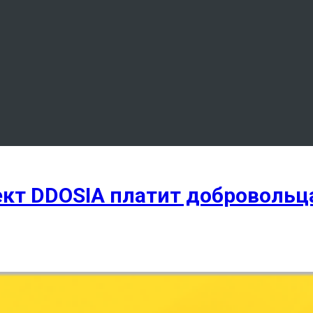
кт DDOSIA платит добровольца