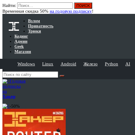
Найти:
Временная скидка 50%
на годовую подписку
!
Взлом
Приватность
Трюки
Кодинг
Админ
Geek
Магазин
Windows
Linux
Android
Железо
Python
AI
Годовая
подписка
на
Хакер
-50%