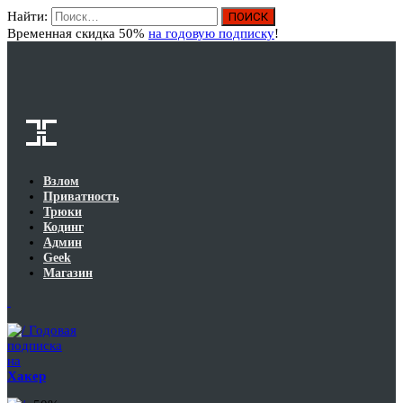
Найти:
Вход
Временная скидка 50%
на годовую подписку
!
Взлом
Приватность
Трюки
Кодинг
Админ
Geek
Магазин
Годовая
подписка
на
Хакер