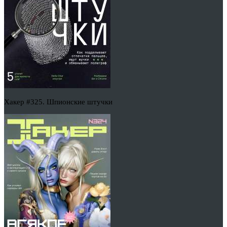
Хакер #325. Шпионские штучки