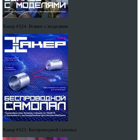
Хакер #324. Всякое с моделями
Хакер #323. Беспроводной самопал