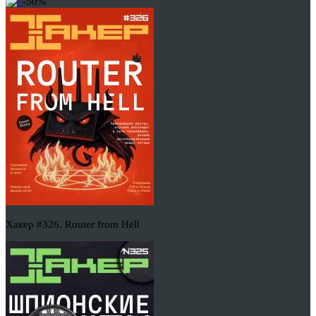
-50%
Хакер #326. Router from Hell