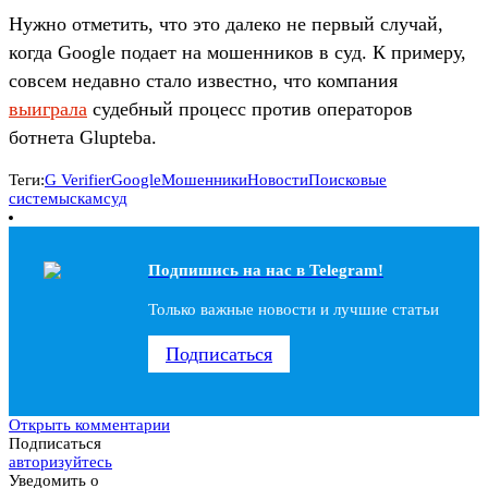
Нужно отметить, что это далеко не первый случай,
когда Google подает на мошенников в суд. К примеру,
совсем недавно стало известно, что компания
выиграла
судебный процесс против операторов
ботнета Glupteba.
Теги:
G Verifier
Google
Мошенники
Новости
Поисковые
системы
скам
суд
Подпишись на наc в Telegram!
Только важные новости и лучшие статьи
Подписаться
Открыть комментарии
Подписаться
авторизуйтесь
Уведомить о