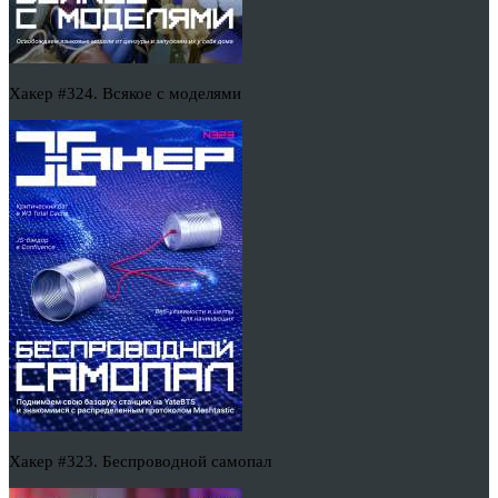
Хакер #324. Всякое с моделями
Хакер #323. Беспроводной самопал