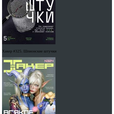
Хакер #325. Шпионские штучки