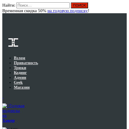
Найти:
Вход
Временная скидка 50%
на годовую подписку
!
Взлом
Приватность
Трюки
Кодинг
Админ
Geek
Магазин
Годовая
подписка
на
Хакер