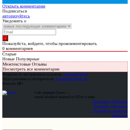
Открыть комментарии
Подписаться
авторизуйтесь
Уведомить о
Пожалуйста, войдите, чтобы прокомментировать
0
комментариев
Старые
Новые
Популярные
Межтекстовые Отзывы
Посмотреть все комментарии
Вопросы по материалам и подписке:
support@glc.ru
Отдел рекламы и спецпроектов:
yakovleva.a@glc.ru
Контент
18+
Сайт защищен Qrator —
самой забойной защитой от DDoS в мире
Подписка для физлиц
Подписка для юрлиц
Реклама на «Хакере»
Контакты