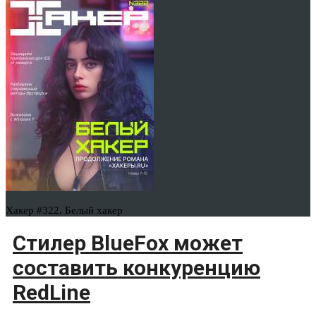
Хакер #322. Белый хакер
Стилер BlueFox может
составить конкуренцию
RedLine