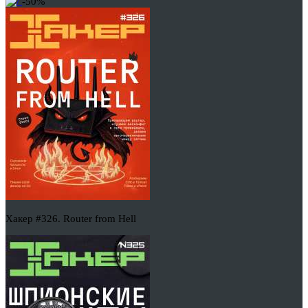
-50%
Хакер #326. Router from Hell