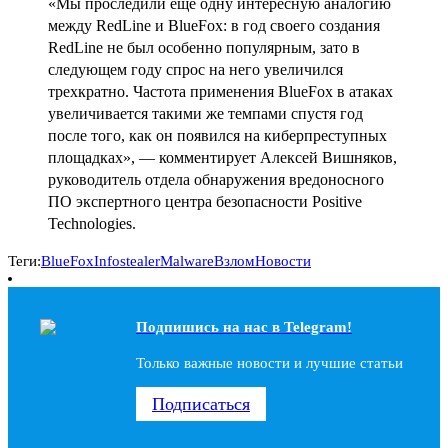
«Мы проследили еще одну интересную аналогию
между RedLine и BlueFox: в год своего создания
RedLine не был особенно популярным, зато в
следующем году спрос на него увеличился
трехкратно. Частота применения BlueFox в атаках
увеличивается такими же темпами спустя год
после того, как он появился на киберпреступных
площадках», — комментирует Алексей Вишняков,
руководитель отдела обнаружения вредоносного
ПО экспертного центра безопасности Positive
Technologies.
Теги:
BlueFox
Infostealer
Malware
Взлом
Новости
Подпишись на наc в Telegram!
Только важные новости и лучшие статьи
Подписаться