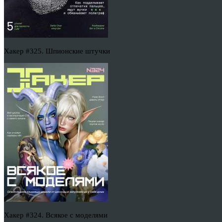
Хакер #325. Шпионские штучки
Хакер #324. Всякое с моделями