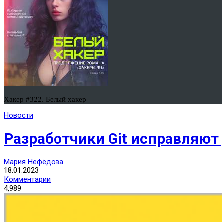
Хакер #322. Белый хакер
Новости
Разработчики Git исправляют
Мария Нефёдова
18.01.2023
Комментарии
4,989