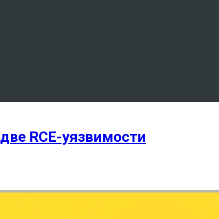
 две RCE-уязвимости