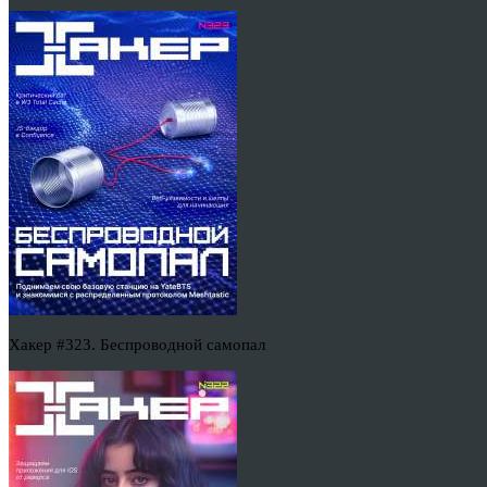
Хакер #323. Беспроводной самопал