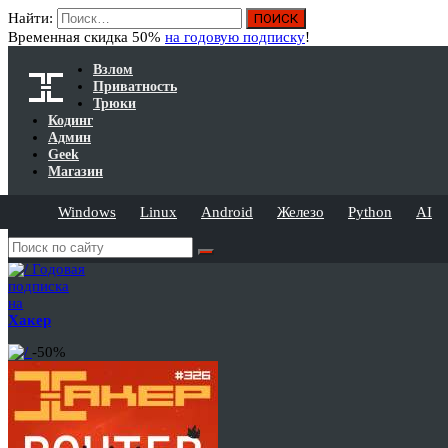
Найти:
Временная скидка 50%
на годовую подписку
!
Взлом
Приватность
Трюки
Кодинг
Админ
Geek
Магазин
Windows
Linux
Android
Железо
Python
AI
Годовая
подписка
на
Хакер
-50%