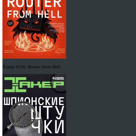
Хакер #326. Router from Hell