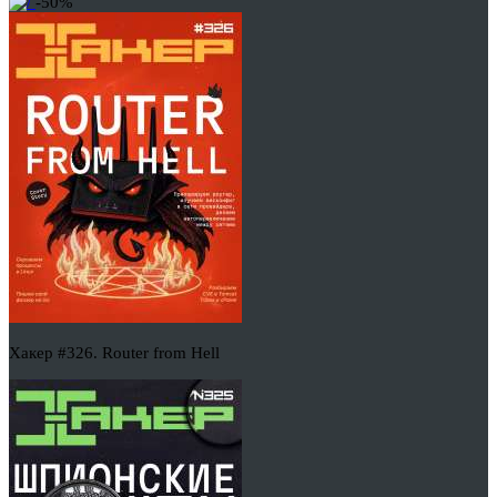
-50%
Хакер #326. Router from Hell