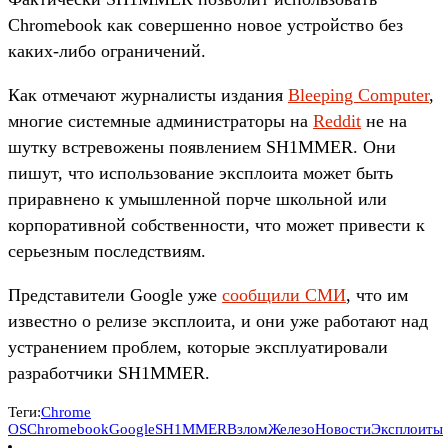
Chromebook как совершенно новое устройство без
каких-либо ограничений.
Как отмечают журналисты издания
Bleeping Computer
,
многие системные администраторы на
Reddit
не на
шутку встревожены появлением SH1MMER. Они
пишут, что использование эксплоита может быть
приравнено к умышленной порче школьной или
корпоративной собственности, что может привести к
серьезным последствиям.
Представители Google уже
сообщили СМИ
, что им
известно о релизе эксплоита, и они уже работают над
устранением проблем, которые эксплуатировали
разработчики SH1MMER.
Теги:
Chrome
OS
Chromebook
Google
SH1MMER
Взлом
Железо
Новости
Эксплоиты