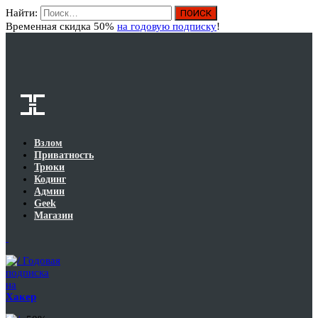
Найти:
Вход
Временная скидка 50%
на годовую подписку
!
Взлом
Приватность
Трюки
Кодинг
Админ
Geek
Магазин
Годовая
подписка
на
Хакер