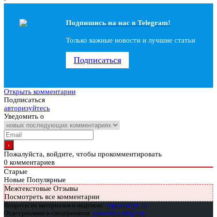
Подпишись на наc в Telegram!
Только важные новости и лучшие статьи
Подписаться
Открыть комментарии
Подписаться
авторизуйтесь
Уведомить о
Пожалуйста, войдите, чтобы прокомментировать
0
комментариев
Старые
Новые
Популярные
Межтекстовые Отзывы
Посмотреть все комментарии
Вопросы по материалам и подписке:
support@glc.ru
Отдел рекламы и спецпроектов:
yakovleva.a@glc.ru