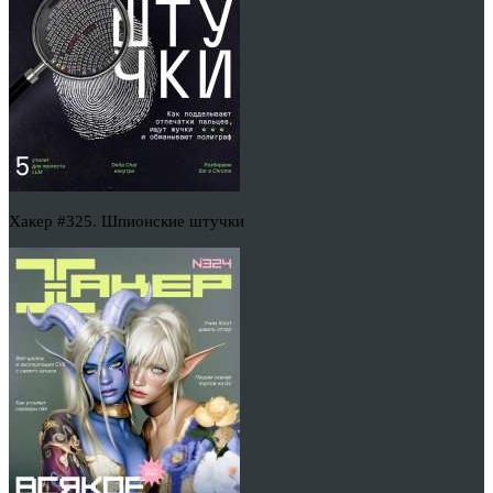
Хакер #325. Шпионские штучки