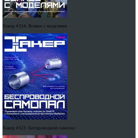
Хакер #324. Всякое с моделями
Хакер #323. Беспроводной самопал