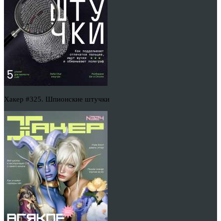
Хакер #325. Шпионские штучки