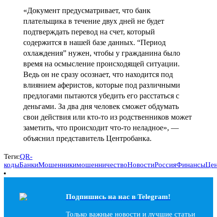
«Документ предусматривает, что банк
плательщика в течение двух дней не будет
подтверждать перевод на счет, который
содержится в нашей базе данных. “Период
охлаждения” нужен, чтобы у гражданина было
время на осмысление происходящей ситуации.
Ведь он не сразу осознает, что находится под
влиянием аферистов, которые под различными
предлогами пытаются убедить его расстаться с
деньгами. За два дня человек сможет обдумать
свои действия или кто-то из родственников может
заметить, что происходит что-то неладное», —
объяснил представитель Центробанка.
Теги:
QR-
коды
Банки
Мошенники
мошенничество
Новости
Россия
Финансы
Цен
Подпишись на наc в Telegram!
Только важные новости и лучшие статьи