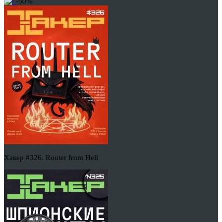
-50%
Хакер #326. Router from Hell