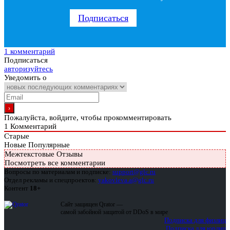
Подписаться
1 комментарий
Подписаться
авторизуйтесь
Уведомить о
Пожалуйста, войдите, чтобы прокомментировать
1
Комментарий
Старые
Новые
Популярные
Межтекстовые Отзывы
Посмотреть все комментарии
Вопросы по материалам и подписке:
support@glc.ru
Отдел рекламы и спецпроектов:
yakovleva.a@glc.ru
Контент
18+
Сайт защищен Qrator —
самой забойной защитой от DDoS в мире
Подписка для физлиц
Подписка для юрлиц