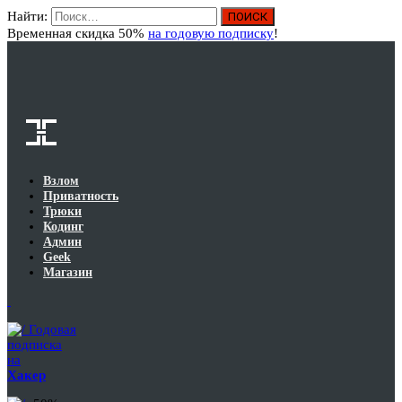
Найти:
Вход
Временная скидка 50%
на годовую подписку
!
Взлом
Приватность
Трюки
Кодинг
Админ
Geek
Магазин
Годовая
подписка
на
Хакер