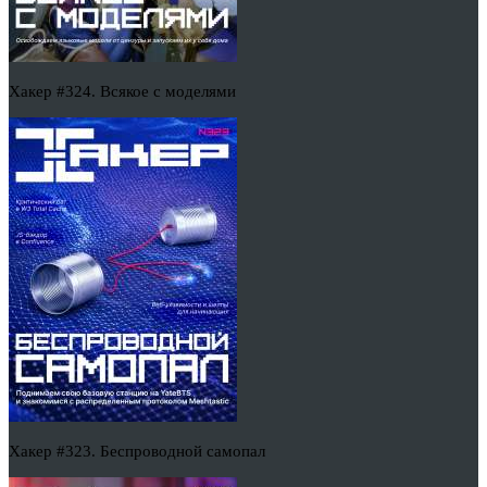
Хакер #324. Всякое с моделями
Хакер #323. Беспроводной самопал